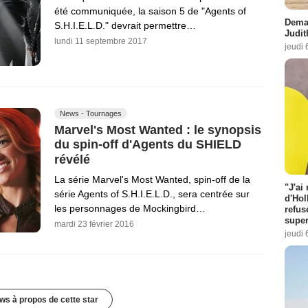
été communiquée, la saison 5 de "Agents of
Demai
S.H.I.E.L.D." devrait permettre…
Judit
lundi 11 septembre 2017
jeudi 
News - Tournages
Marvel's Most Wanted : le synopsis
du spin-off d'Agents du SHIELD
révélé
La série Marvel's Most Wanted, spin-off de la
"J'ai
série Agents of S.H.I.E.L.D., sera centrée sur
d'Hol
les personnages de Mockingbird…
refus
super
mardi 23 février 2016
jeudi 
ws à propos de cette star