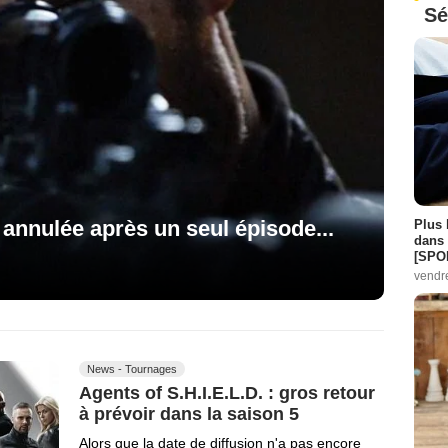
Sé
é annulée après un seul épisode...
Plus 
dans 
[SPO
vendr
News - Tournages
Agents of S.H.I.E.L.D. : gros retour
à prévoir dans la saison 5
Alors que la date de diffusion n'a pas encore