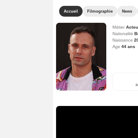
Accueil
Filmographie
News
Métier
Acteu
Nationalité
B
Naissance
2
Age
44
ans
a