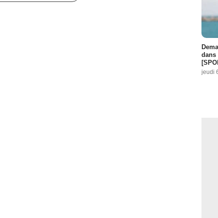
Demai
dans 
[SPO
jeudi 