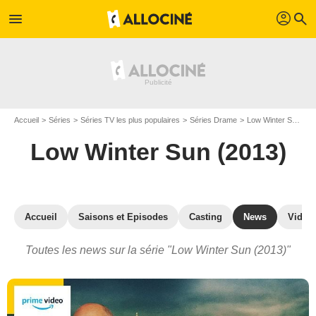
profil
menu
search
Accueil
Séries
Séries TV les plus populaires
Séries Drame
Low Winter Sun (2013)
Low Winter Sun (2013)
Accueil
Saisons et Episodes
Casting
News
Vidéo
Toutes les news sur la série "Low Winter Sun (2013)"