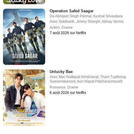
Operation Safed Saagar
De
Abhijeet Singh Parmar
,
Kushal Srivastava
Avec
Siddharth
,
Jimmy Shergill
,
Abhay Verma
Action
,
Drame
7 août 2026 sur Netflix
Unlucky Bae
Avec
Mac Nattapat Nimjirawat
,
Tham Tupthong
Suwanrakanont
,
Aun Napat Patcharachavalit
Romance
,
Drame
6 août 2026 sur Netflix