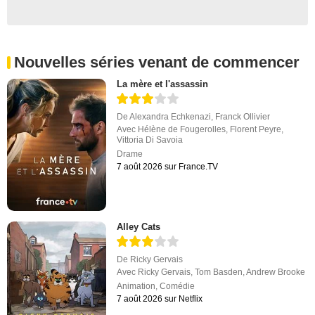
Nouvelles séries venant de commencer
La mère et l'assassin
De
Alexandra Echkenazi
,
Franck Ollivier
Avec
Hélène de Fougerolles
,
Florent Peyre
,
Vittoria Di Savoia
Drame
7 août 2026 sur France.TV
Alley Cats
De
Ricky Gervais
Avec
Ricky Gervais
,
Tom Basden
,
Andrew Brooke
Animation
,
Comédie
7 août 2026 sur Netflix