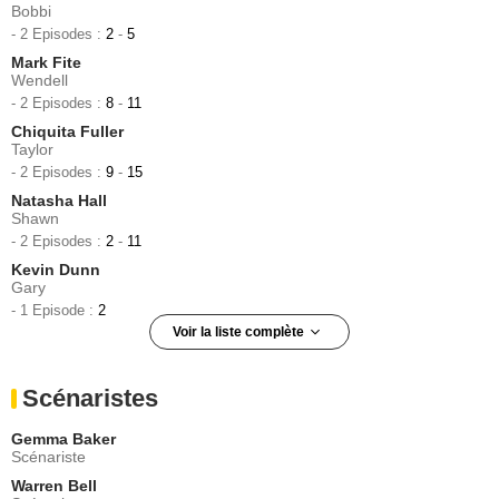
Bobbi
- 2 Episodes :
2
-
5
Mark Fite
Wendell
- 2 Episodes :
8
-
11
Chiquita Fuller
Taylor
- 2 Episodes :
9
-
15
Natasha Hall
Shawn
- 2 Episodes :
2
-
11
Kevin Dunn
Gary
- 1 Episode :
2
Voir la liste complète
Kevin Pollak
Alvin
Scénaristes
- 1 Episode :
5
Rob Brownstein
Gemma Baker
Dr. Mekizian
Scénariste
- 1 Episode :
7
Warren Bell
Mark Bloom