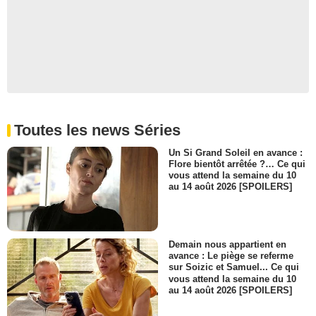
Wanda
- 1 Episode :
4
Dale E. Turner
Jerry
- 1 Episode :
11
Samantha Cutaran
Réceptionniste
- 1 Episode :
18
Toutes les news Séries
Tom Virtue
Serveur
Un Si Grand Soleil en avance :
- 1 Episode :
2
Flore bientôt arrêtée ?… Ce qui
Hermie Castillo
vous attend la semaine du 10
Josh
au 14 août 2026 [SPOILERS]
- 1 Episode :
9
Ace Gibson
Arlo
- 1 Episode :
9
Demain nous appartient en
avance : Le piège se referme
sur Soizic et Samuel... Ce qui
vous attend la semaine du 10
au 14 août 2026 [SPOILERS]