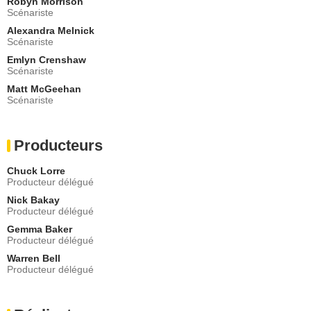
Robyn Morrison
- 1 Episode :
7
Scénariste
Susan Chuang
Alexandra Melnick
Luanne
Scénariste
- 1 Episode :
8
Emlyn Crenshaw
Scénariste
Tyne Daly
Barbara
Matt McGeehan
- 1 Episode :
9
Scénariste
Stephen Monroe Taylor
Darryl
- 1 Episode :
13
Producteurs
Matt Cedeño
Vincent
Chuck Lorre
Producteur délégué
- 1 Episode :
14
Nick Bakay
Sandy Martin
Producteur délégué
Lillian
- 1 Episode :
15
Gemma Baker
Producteur délégué
Wallace Langham
Jerry
Warren Bell
Producteur délégué
- 1 Episode :
17
Rondi Reed
Jolene