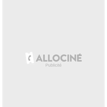
George Anthony Bell
Juge de paix
- 1 Episode :
18
Kiff VandenHeuvel
Zeke
- 1 Episode :
4
Saylor Bell
Makayla
- 1 Episode :
5
Michael Christian Alexander
Officier Wiggins
- 1 Episode :
7
Sonya Leslie
Nancy
- 1 Episode :
13
Rob Nagle
MC
- 1 Episode :
17
Danny Brown (II)
Cassie
- 1 Episode :
2
LaNisa Renee Frederick