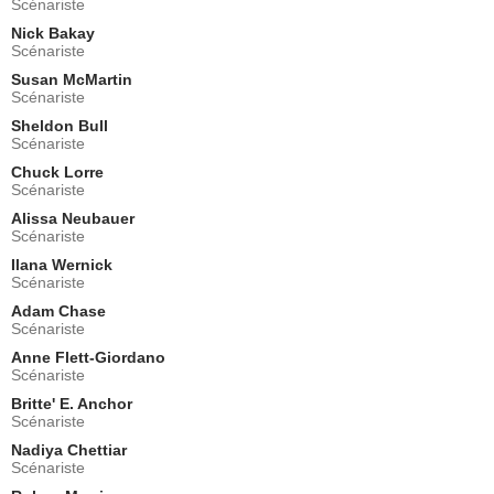
Scénariste
Armand
Nick Bakay
- 1 Episode :
10
Scénariste
Bob Odenkirk
Hank
Susan McMartin
Scénariste
- 1 Episode :
12
Sheldon Bull
David Theune
Scénariste
Lou
- 1 Episode :
13
Chuck Lorre
Scénariste
Dan Bucatinsky
Arthur
Alissa Neubauer
Scénariste
- 1 Episode :
15
Ilana Wernick
Melanie Lynskey
Scénariste
Shannon
- 1 Episode :
18
Adam Chase
Scénariste
Jane Carr
Betty
Anne Flett-Giordano
Scénariste
- 1 Episode :
3
French Stewart
Britte' E. Anchor
Chef Rudy
Scénariste
- 1 Episode :
4
Nadiya Chettiar
Scénariste
Asante Jones
Corey