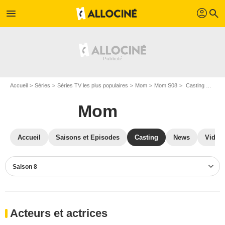
profil
menu
search
Accueil
Séries
Séries TV les plus populaires
Mom
Mom S08
Casting Mom S08
Mom
Accueil
Saisons et Episodes
Casting
News
Vidéo
Saison 8
Acteurs et actrices