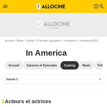
profil
menu
search
Accueil
Séries
Séries TV les plus populaires
In America
In America S03
Casti
In America
Accueil
Saisons et Episodes
Casting
News
Vidéo
Saison 3
Acteurs et actrices