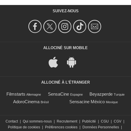
SUIVEZ-NOUS
ALLOCINÉ SUR MOBILE
ALLOCINÉ À L'ÉTRANGER
Filmstarts
SensaCine
Beyazperde
Allemagne
Espagne
Turquie
AdoroCinema
Sensacine México
Brésil
Mexique
Contact
|
Qui sommes-nous
|
Recrutement
|
Publicité
|
CGU
|
CGV
|
Politique de cookies
|
Préférences cookies
|
Données Personnelles
|