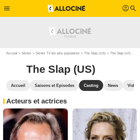
profil
menu
search
Accueil
Séries
Séries TV les plus populaires
The Slap (US)
The Slap (US) S01
The Slap (US)
Accueil
Saisons et Episodes
Casting
News
Vidéo
Acteurs et actrices