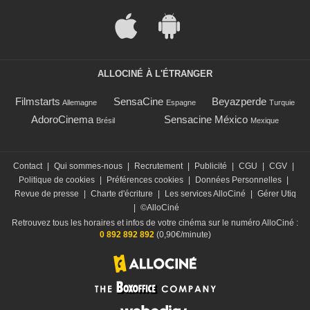
ALLOCINÉ À L'ÉTRANGER
Filmstarts
SensaCine
Beyazperde
Allemagne
Espagne
Turquie
AdoroCinema
Sensacine México
Brésil
Mexique
Contact
|
Qui sommes-nous
|
Recrutement
|
Publicité
|
CGU
|
CGV
|
Politique de cookies
|
Préférences cookies
|
Données Personnelles
|
Revue de presse
|
Charte d'écriture
|
Les services AlloCiné
|
Gérer Utiq
|
©AlloCiné
Retrouvez tous les horaires et infos de votre cinéma sur le numéro AlloCiné :
0 892 892 892
(0,90€/minute)