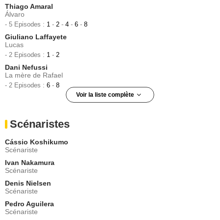
Thiago Amaral
Álvaro
- 5 Episodes :
1
-
2
-
4
-
6
-
8
Giuliano Laffayete
Lucas
- 2 Episodes :
1
-
2
Dani Nefussi
La mère de Rafael
- 2 Episodes :
6
-
8
Voir la liste complète
Danilo Mesquita
Alexandre Nogueira
Scénaristes
- 2 Episodes :
1
-
8
Mel Fronckowiak
Cássio Koshikumo
Julia
Scénariste
- 1 Episode :
1
Ivan Nakamura
Celso Frateschi
Scénariste
Leader de la cause
Denis Nielsen
- 1 Episode :
1
Scénariste
Anapaula Csernik
Pedro Aguilera
- 1 Episode :
1
Scénariste
Angela Valentin