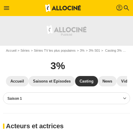
profil
menu
search
Accueil
Séries
Séries TV les plus populaires
3%
3% S01
Casting 3% S01
3%
Accueil
Saisons et Episodes
Casting
News
Vidéo
Saison 1
Acteurs et actrices