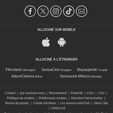
ALLOCINÉ SUR MOBILE
ALLOCINÉ À L'ÉTRANGER
Filmstarts
SensaCine
Beyazperde
Allemagne
Espagne
Turquie
AdoroCinema
Sensacine México
Brésil
Mexique
Contact
|
Qui sommes-nous
|
Recrutement
|
Publicité
|
CGU
|
CGV
|
Politique de cookies
|
Préférences cookies
|
Données Personnelles
|
Revue de presse
|
Charte d'écriture
|
Les services AlloCiné
|
Gérer Utiq
|
©AlloCiné