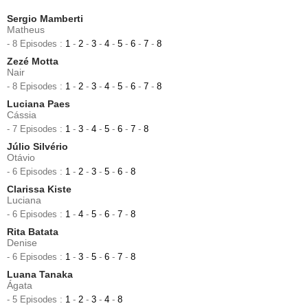
Sergio Mamberti
Matheus
- 8 Episodes :
1
-
2
-
3
-
4
-
5
-
6
-
7
-
8
Zezé Motta
Nair
- 8 Episodes :
1
-
2
-
3
-
4
-
5
-
6
-
7
-
8
Luciana Paes
Cássia
- 7 Episodes :
1
-
3
-
4
-
5
-
6
-
7
-
8
Júlio Silvério
Otávio
- 6 Episodes :
1
-
2
-
3
-
5
-
6
-
8
Clarissa Kiste
Luciana
- 6 Episodes :
1
-
4
-
5
-
6
-
7
-
8
Rita Batata
Denise
- 6 Episodes :
1
-
3
-
5
-
6
-
7
-
8
Luana Tanaka
Ágata
- 5 Episodes :
1
-
2
-
3
-
4
-
8