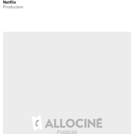
Netflix
- 1 Episode :
1
Production
Marçal Costa
- 1 Episode :
1
Maria Gal
- 1 Episode :
1
Roberta Calza
Vanda
- 1 Episode :
1
Soraya Suri Saide
- 1 Episode :
1
Teka Romualdo
- 1 Episode :
1