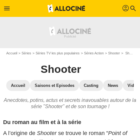
profil
menu
search
Accueil
Séries
Séries TV les plus populaires
Séries Action
Shooter
Shooter : secrets de tournage
Shooter
Accueil
Saisons et Episodes
Casting
News
Vidéo
Anecdotes, potins, actus et secrets inavouables autour de la
série "Shooter" et de son tournage !
Du roman au film et à la série
A l’origine de
Shooter
se trouve le roman "
Point of