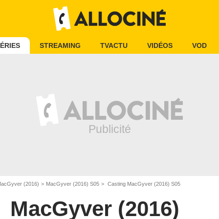
ÉRIES
STREAMING
TVACTU
VIDÉOS
VOD
acGyver (2016)
MacGyver (2016) S05
Casting MacGyver (2016) S05
MacGyver (2016)