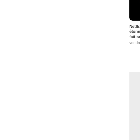
isode :
15
1
 :
2
Netfl
étonn
fait 
de :
6
vendr
 :
8
 1 Episode :
12
e :
13
 :
14
- 1 Episode :
1
e :
2
4
 :
14
ode :
2