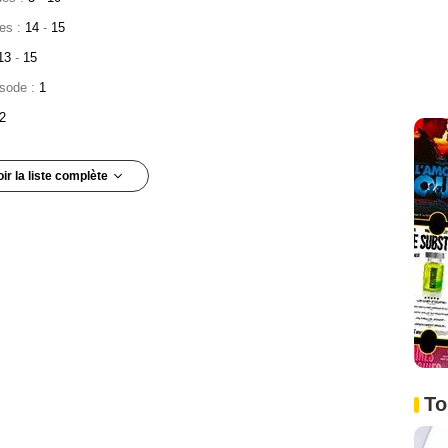
des :
14
-
15
13
-
15
isode :
1
2
oir la liste complète
4
isode :
5
:
7
:
8
de :
10
 Episode :
11
To
3