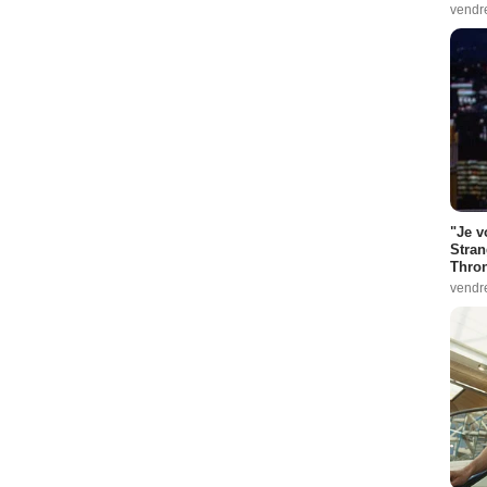
:
4
vendr
5
:
6
 :
8
 :
9
e :
12
"Je v
3
Stran
Thro
ode :
15
vendr
la Matos
- 1 Episode :
1
3
e :
5
e :
6