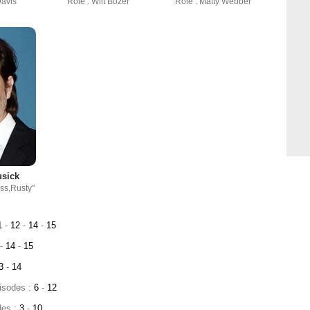
Davis
Rôle : Wilt Bozer
Rôle : Matty Webber
usick
uss,Rusty"
1
-
12
-
14
-
15
-
14
-
15
3
-
14
pisodes :
6
-
12
des :
3
-
10