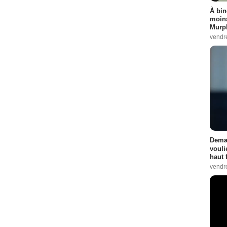
À bin
moins
 :
8
Murph
9
vendr
12
- 1 Episode :
13
:
1
 Episode :
2
Demai
 :
4
vouli
 Episode :
6
haut 
vendr
ode :
8
Episode :
11
zer
- 1 Episode :
14