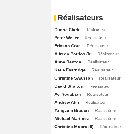
Page Leong
Mimi Nguyen
- 1 Episode 
Nick Tarabay
Tibor Babic
- 1 Episode :
Réalisateurs
Dan Lauria
Lenny Krengel
- 1 Episode 
Alex Dauphin
Sandra
- 1 Episode :
7
Duane Clark
Réalisateur
Sunny Mabrey
Peter Weller
Réalisateur
Recruteuse
- 1 Episode
Ericson Core
Réalisateur
Brandon Quinn
Jace Olson
- 1 Episode
Alfredo Barrios Jr.
Réalisateur
Aneesha Joshi
Rani Kumari
- 1 Episod
Anne Renton
Réalisateur
Vincent Aleandri
Nicola
- 1 Episode :
1
Katie Eastridge
Réalisateur
Shi Ne Nielson
Jennifer Poole
- 1 Epis
Christine Swanson
Réalisateur
Vannessa Vasquez
Jane / Fausse Pau
David Straiton
Réalisateur
Nicky Buggs
Melody
- 1 Episode :
2
Avi Youabian
Réalisateur
Carmen Alexis
Agent FBI
- 1 Episode :
Andrew Ahn
Réalisateur
Bill Smitrovich
Joshua
- 1 Episode :
4
Yangzom Brauen
Réalisateur
Adelle Drahos
Michael Martinez
Technicienne
Réalisateur
- 1 Episod
Christine Moore (II)
Réalisateur
Sam Hargrave
Grand voleur
- 1 Episod