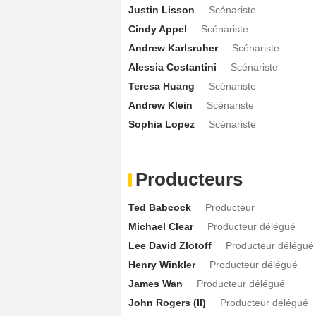
Matt Battaglia
Homme réservé / Fixer
Justin Lisson
Scénariste
Anabelle Acosta
Paula Matos
- 1 Epis
Cindy Appel
Scénariste
Michelle Lukes
Rebecca Meyers
- 1 E
Andrew Karlsruher
Scénariste
Zach McGowan
Roman
Alessia Costantini
Scénariste
- 1 Episode :
3
Teresa Huang
Scénariste
Michael Paul Chan
Dahn Nguyen
- 1 
Andrew Klein
Scénariste
Bojana Novakovic
Anya Vitez
- 1 Epis
Sophia Lopez
Scénariste
Marie Thomas
Mallory Krengel
- 1 Epi
Aly Michalka
Frankie Mallory
- 1 Episo
Robert Patrick
Ian Cain
- 1 Episode :
8
Producteurs
Rodney Rowland
Finch
- 1 Episode :
9
Ted Babcock
Producteur
Deepti Gupta
Priya Chanani
- 1 Episod
Michael Clear
Producteur délégué
Melanie Minichino
Simona Amelia Scu
Lee David Zlotoff
Producteur délégué
Bill Kelly
General Allen
- 1 Episode :
15
Henry Winkler
Producteur délégué
Jean Brassard
Egor
- 1 Episode :
1
James Wan
Producteur délégué
Sebastian Roché
Hannibal
- 1 Episode
John Rogers (II)
Producteur délégué