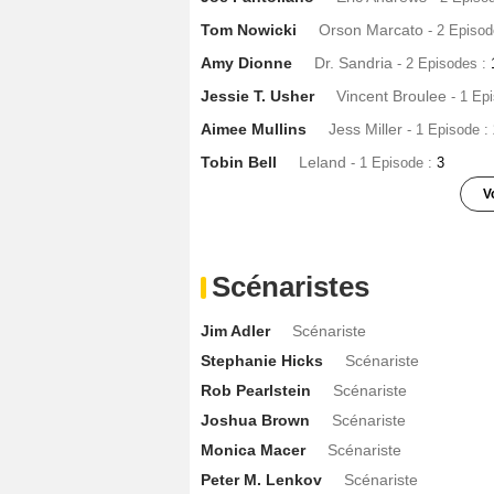
Tom Nowicki
Orson Marcato
- 2 Episo
Amy Dionne
Dr. Sandria
- 2 Episodes :
Jessie T. Usher
Vincent Broulee
- 1 Ep
Aimee Mullins
Jess Miller
- 1 Episode :
Tobin Bell
Leland
- 1 Episode :
3
V
Peter Weller
Elliot Mason
- 1 Episode :
Ernest Miller (III)
Lt. Ray Walker
- 1 Ep
Scénaristes
Jenny Cooper
Nina Harris
- 1 Episode 
Jim Adler
Scénariste
Jorge García
Jerry Ortega
- 1 Episode 
Stephanie Hicks
Scénariste
Roger Cross
Conor
- 1 Episode :
9
Rob Pearlstein
Scénariste
David Dastmalchian
Murdoc
- 1 Episo
Joshua Brown
Scénariste
Jeremy Crutchley
Dr. Silas Mercer
- 1
Monica Macer
Scénariste
Peter Allas
Marco Vecchi
- 1 Episode :
1
Peter M. Lenkov
Scénariste