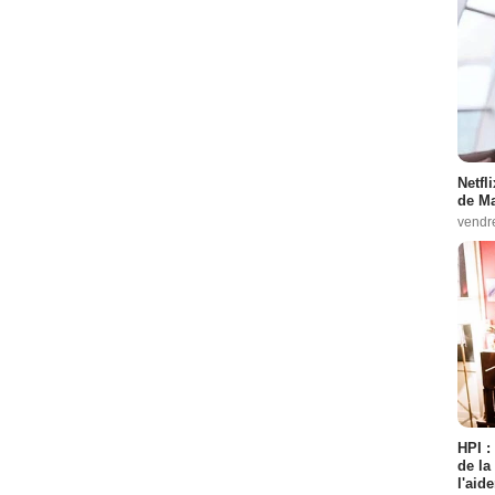
- 1 Episode :
14
ode :
1
pisode :
2
Episode :
4
ode :
5
Netfl
de Ma
sode :
6
vendr
de :
7
e :
11
ro
- 1 Episode :
13
HPI :
de la
 :
2
l'aid