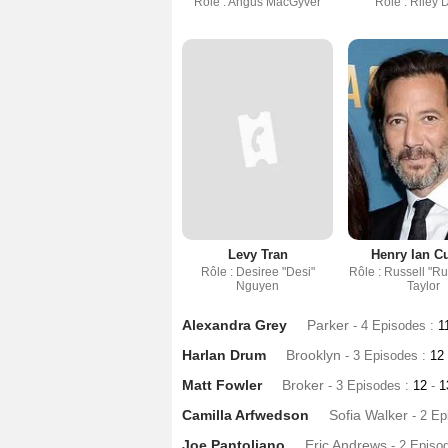
Rôle : Angus MacGyver
Rôle : Riley 
Levy Tran
Henry Ian C
Rôle : Desiree "Desi"
Rôle : Russell "R
Nguyen
Taylor
Alexandra Grey
Parker
- 4 Episodes :
1
Harlan Drum
Brooklyn
- 3 Episodes :
12
Matt Fowler
Broker
- 3 Episodes :
12
-
1
Camilla Arfwedson
Sofia Walker
- 2 E
Joe Pantoliano
Eric Andrews
- 2 Episo