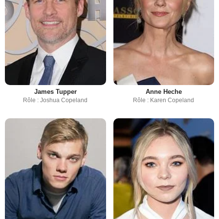
James Tupper
Anne Heche
Rôle : Joshua Copeland
Rôle : Karen Copeland