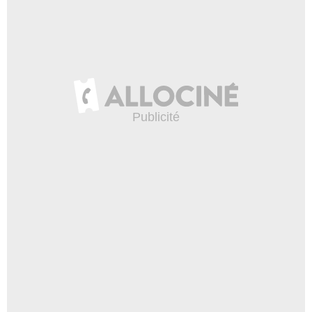
- 1 Episode :
4
Cassandra Ebner
Roz
- 1 Episode :
6
Iain Belcher
Jaimo
- 1 Episode :
11
Giovanni Mocibob
Homme psychotique
- 1 Episode :
1
Corey Schmitt
Lar
- 1 Episode :
3
Lauren McNamara
Sherry
- 1 Episode :
11
Shawn Beaton
Maniac fiévreux
- 1 Episode :
1
Sean Campbell
Harvey