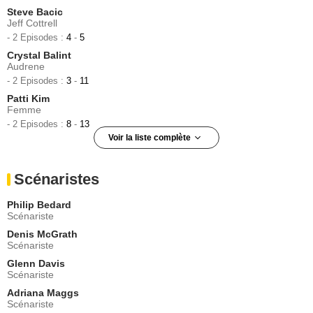
Steve Bacic
Jeff Cottrell
- 2 Episodes :
4
-
5
Crystal Balint
Audrene
- 2 Episodes :
3
-
11
Patti Kim
Femme
- 2 Episodes :
8
-
13
Voir la liste complète
Havana Guppy
Mary
Scénaristes
- 2 Episodes :
3
-
4
Caroline Cave
Philip Bedard
Elena
Scénariste
- 2 Episodes :
3
-
4
Denis McGrath
Jill Morrison
Scénariste
Joanne Gadecki
Glenn Davis
- 2 Episodes :
11
-
12
Scénariste
Jason Gray-Stanford
Shérif Dawkins
Adriana Maggs
Scénariste
- 1 Episode :
1