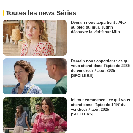
- 1 Episode :
2
Jesse Haddock
Toutes les news Séries
Mike
- 1 Episode :
3
Demain nous appartient : Alex
au pied du mur, Judith
Jim Shield
découvre la vérité sur Milo
Harry
- 1 Episode :
9
Sean Amsing
Iggy
- 1 Episode :
11
Demain nous appartient : ce qui
vous attend dans l'épisode 2265
William C. Vaughan
du vendredi 7 août 2026
Coe
[SPOILERS]
- 1 Episode :
12
Kaaren De Zilva
Serveuse
- 1 Episode :
13
Ici tout commence : ce qui vous
Scott McNeil
attend dans l'épisode 1497 du
Little Mike
vendredi 7 août 2026
- 1 Episode :
1
[SPOILERS]
Ash Lee
Vince Chang
- 1 Episode :
2