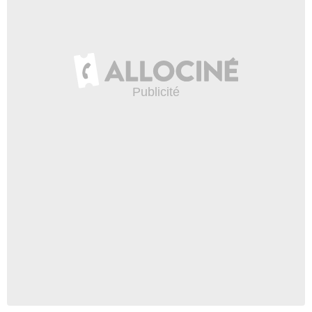
Bram
- 1 Episode :
3
Cole Vigue
Steve
- 1 Episode :
7
Carmel Amit
Elyse
- 1 Episode :
9
Milo Shandel
Doc
- 1 Episode :
11
Aaron Craven
Jones
- 1 Episode :
12
C. Ernst Harth
Junkman
- 1 Episode :
13
Devielle Johnson
Réserviste
- 1 Episode :
1
Max Chadburn
Tatiana