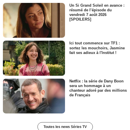
Un Si Grand Soleil en avance :
Carlos Rodríguez Ramos
résumé de l’épisode du
Sentinelle
vendredi 7 août 2026
- 1 Episode :
5
[SPOILERS]
Antonio Cayonne
Scott
- 1 Episode :
9
Sean O. Roberts
Ici tout commence sur TF1 :
Garner
sortez les mouchoirs, Jasmine
fait ses adieux à l'Institut !
- 1 Episode :
11
Victor Zinck Jr.
Jeune Bennett
- 1 Episode :
12
Boyd Kelly
Netflix : la série de Dany Boon
Invité à la soirée
sera un hommage à un
- 1 Episode :
13
chanteur adoré par des millions
de Français
Ingrid Tesch
Ella
- 1 Episode :
1
Colleen Rennison
Franny
- 1 Episode :
6
Toutes les news Séries TV