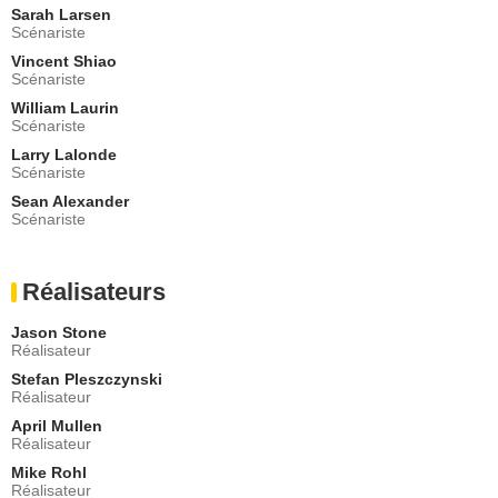
Sarah Larsen
Farrah Aviva
Scénariste
Carly
- 1 Episode :
2
Vincent Shiao
Scénariste
Leslie Hope
Dr. Gloria Douglas
William Laurin
Scénariste
- 1 Episode :
6
Larry Lalonde
Michael Rogers
Scénariste
Monk
- 1 Episode :
7
Sean Alexander
Scénariste
Jeremy Jones
Pilleur de ferme
- 1 Episode :
8
Réalisateurs
Timothy Webber
Ewan
Jason Stone
- 1 Episode :
9
Réalisateur
Christine Willes
Stefan Pleszczynski
L'infirmière
Réalisateur
- 1 Episode :
10
April Mullen
Jason Deline
Réalisateur
Adjoint Jacobs
Mike Rohl
- 1 Episode :
1
Réalisateur