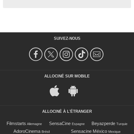
- 1 Episode :
3
Kory Grim
Maniac Fiévreux
- 1 Episode :
1
Jae Lee (III)
Phil
- 1 Episode :
3
SUIVEZ-NOUS
Lars Grant
Homme boueux
- 1 Episode :
1
Clay St. Thomas
Animateur 1
- 1 Episode :
1
ALLOCINÉ SUR MOBILE
John Murphy (V)
Norm
- 1 Episode :
1
ALLOCINÉ À L'ÉTRANGER
Filmstarts
SensaCine
Beyazperde
Allemagne
Espagne
Turquie
AdoroCinema
Sensacine México
Brésil
Mexique