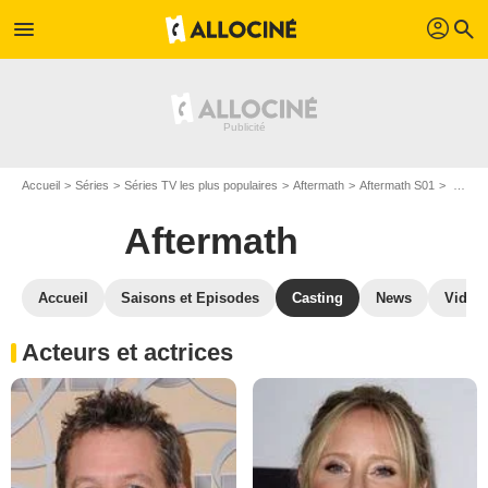
profil
menu
search
Accueil
Séries
Séries TV les plus populaires
Aftermath
Aftermath S01
Casting Aftermath S01
Aftermath
Accueil
Saisons et Episodes
Casting
News
Vidéo
Acteurs et actrices