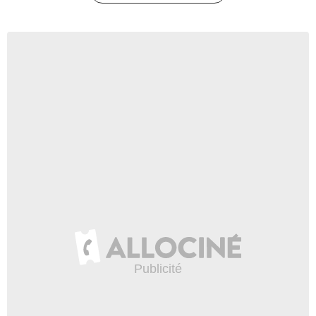
Nils Hognestad
Goat
- 1 Episode :
9
Darren Moore
Skinny Jardin
- 1 Episode :
12
Rhys Williams
Camper
- 1 Episode :
1
Veronika Hadrava
Feverhead 1
- 1 Episode :
4
Patti Kim
Tanisha
- 1 Episode :
6
Courtney Richter
Femme qui encourage
- 1 Episode :
9
Murry Peeters
Maizie
- 1 Episode :
11
Beau Daniels