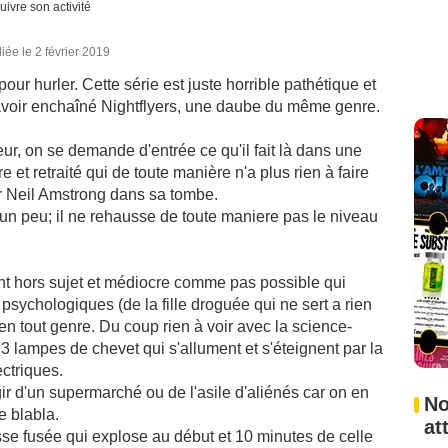
uivre son activité
iée le 2 février 2019
our hurler. Cette série est juste horrible pathétique et
avoir enchaîné Nightflyers, une daube du même genre.
r, on se demande d'entrée ce qu'il fait là dans une
e et retraité qui de toute manière n'a plus rien à faire
r Neil Amstrong dans sa tombe.
 un peu; il ne rehausse de toute maniere pas le niveau
ent hors sujet et médiocre comme pas possible qui
 psychologiques (de la fille droguée qui ne sert a rien
en tout genre. Du coup rien à voir avec la science-
t 3 lampes de chevet qui s'allument et s'éteignent par la
ectriques.
ir d'un supermarché ou de l'asile d'aliénés car on en
No
le blabla.
at
se fusée qui explose au début et 10 minutes de celle