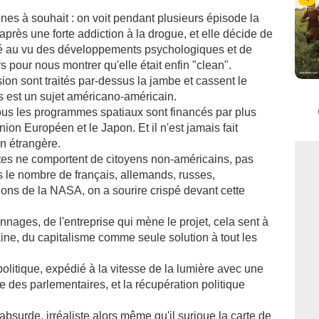
es à souhait : on voit pendant plusieurs épisode la
 après une forte addiction à la drogue, et elle décide de
ifié au vu des développements psychologiques et de
rs pour nous montrer qu'elle était enfin "clean".
ion sont traités par-dessus la jambe et cassent le
rs est un sujet américano-américain.
tous les programmes spatiaux sont financés par plus
on Européen et le Japon. Et il n'est jamais fait
n étrangère.
es ne comportent de citoyens non-américains, pas
s le nombre de français, allemands, russes,
sions de la NASA, on a sourire crispé devant cette
nnages, de l'entreprise qui mène le projet, cela sent à
caine, du capitalisme comme seule solution à tout les
politique, expédié à la vitesse de la lumière avec une
e des parlementaires, et la récupération politique
absurde, irréaliste alors même qu'il surjoue la carte de