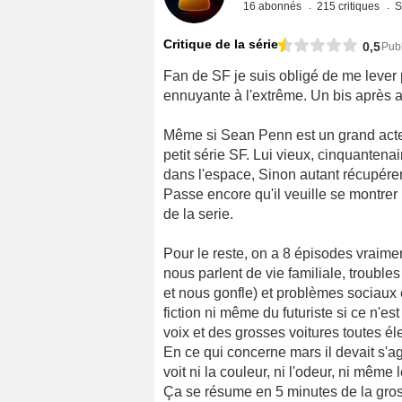
16 abonnés
215 critiques
S
Critique de la série
0,5
Publ
Fan de SF je suis obligé de me lever p
ennuyante à l'extrême. Un bis après 
Même si Sean Penn est un grand acteu
petit série SF. Lui vieux, cinquantenair
dans l'espace, Sinon autant récupére
Passe encore qu'il veuille se montrer
de la serie.
Pour le reste, on a 8 épisodes vraim
nous parlent de vie familiale, troubles
et nous gonfle) et problèmes sociaux 
fiction ni même du futuriste si ce n'es
voix et des grosses voitures toutes él
En ce qui concerne mars il devait s'ag
voit ni la couleur, ni l'odeur, ni même 
Ça se résume en 5 minutes de la gros