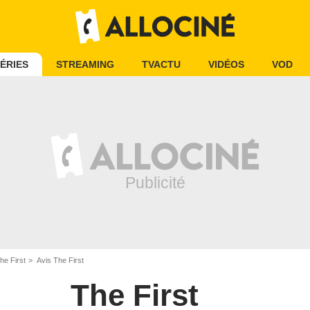
ÉRIES
STREAMING
TVACTU
VIDÉOS
VOD
he First
Avis The First
The First