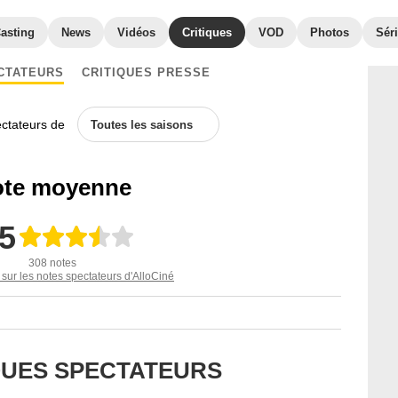
asting
News
Vidéos
Critiques
VOD
Photos
Séri
CTATEURS
CRITIQUES PRESSE
ectateurs de
Toutes les saisons
te moyenne
,5
308 notes
 sur les notes spectateurs d'AlloCiné
IQUES SPECTATEURS