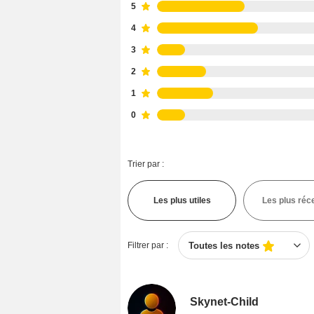
5
4
3
2
1
0
Trier par :
Les plus utiles
Les plus réc
Filtrer par :
Toutes les notes
Skynet-Child