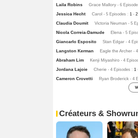
Laila Robins
Grace Mallory
- 6 Episode
Jessica Hecht
Carol
- 5 Episodes :
1
-
Claudia Doumit
Victoria Neuman
- 5 E
Nicola Correia-Damude
Elena
- 5 Epis
Giancarlo Esposito
Stan Edgar
- 4 Ep
Langston Kerman
Eagle the Archer
- 
Abraham Lim
Kenji Miyashiro
- 4 Episo
Jordana Lajoie
Cherie
- 4 Episodes :
1
Cameron Crovetti
Ryan Broderick
- 4 
V
Goran Visnjic
Alastair Adana
- 4 Episo
Shawn Ashmore
Lamplighter
- 3 Episo
Créateurs & Showru
Ann Cusack
Donna January
- 3 Episod
Katy Breier
Cassandra
- 3 Episodes :
4
Connie Wang (II)
Deanna
- 3 Episodes 