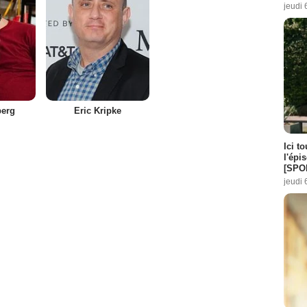
jeudi 
3
-
5
:
1
-
2
es :
1
-
8
des :
4
-
5
es :
3
-
8
berg
Eric Kripke
des :
4
-
7
7
Ici t
l'épi
pisode :
4
[SPO
7
jeudi 
pisode :
1
 Episode :
6
e :
7
de :
6
e :
5