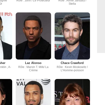
ughie"
Rôle : John / Le Protecteur
Rôle : Annie January /
Jr
Stella
sher
Laz Alonso
Chace Crawford
klin , A-
Rôle : Marvin T. Milk/ La
Rôle : Kevin Moskowitz /
Crème
L'Homme-poisson