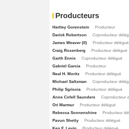
Dawnn Lewis
Valerie
- 1 Episode :
4
Producteurs
Malcolm Barrett
Seth Reed
- 1 Episode
Howard Campbell
Myron
- 1 Episode :
Hartley Gorenstein
Producteur
Barbara Gordon (XVI)
Judy Atkinson
-
Darick Robertson
Coproducteur délé
Christopher Lennertz
Christopher Len
James Weaver (II)
Producteur délégué
Ess Hödlmoser
Cindy
- 1 Episode :
6
Craig Rosenberg
Producteur délégué
Garth Ennis
Coproducteur délégué
Ana Sani
Anika
- 1 Episode :
4
Gabriel Garcia
Producteur
J.D. Nicholsen
Ed Flanagan
- 1 Episod
Neal H. Moritz
Producteur délégué
Chris Hansen
Chris Hansen
- 1 Episod
Michael Saltzman
Coproducteur délé
Adrian Holmes
Dr. Park
- 1 Episode :
2
Philip Sgriccia
Producteur délégué
Dan Darin-Zanco
Doppelgange
- 1 Epi
Anne Cofell Saunders
Coproducteur 
David Reale
Evan Lambert
- 1 Episode 
Ori Marmur
Producteur délégué
Michael Ayres
Jay
- 1 Episode :
6
Rebecca Sonnenshine
Producteur dé
Stephanie Jungtabitha
Samantha
- 1
Pavun Shetty
Producteur délégué
Chris Mark
Blindspot
- 1 Episode :
1
Ken F. Levin
Producteur délégué