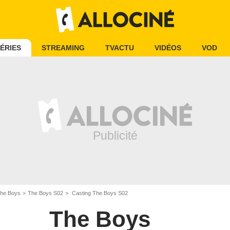
ÉRIES
STREAMING
TVACTU
VIDÉOS
VOD
he Boys
The Boys S02
Casting The Boys S02
The Boys