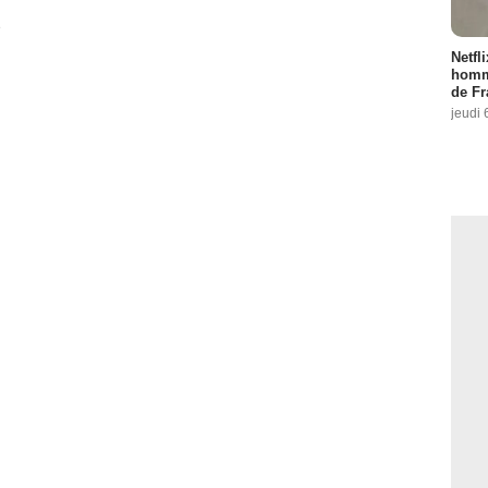
é
:
2
Netfl
homma
de Fr
pisode :
7
jeudi 
sode :
3
e :
4
:
3
5
isode :
7
isode :
8
1 Episode :
1
isode :
3