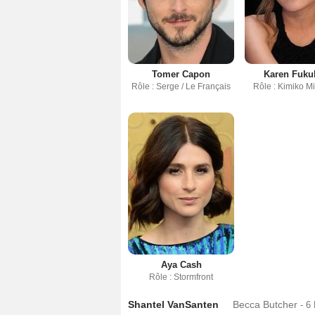
Tomer Capon
Karen Fuku
Rôle : Serge / Le Français
Rôle : Kimiko M
Aya Cash
Rôle : Stormfront
Shantel VanSanten
Becca Butcher
- 6