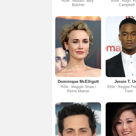
Rôle : William "Billy"
Rôle : Hugh "H
Butcher
Campbell 
Dominique McElligott
Jessie T. U
Rôle : Maggie Shaw /
Rôle : Reggie Fran
Reine Maeve
Train