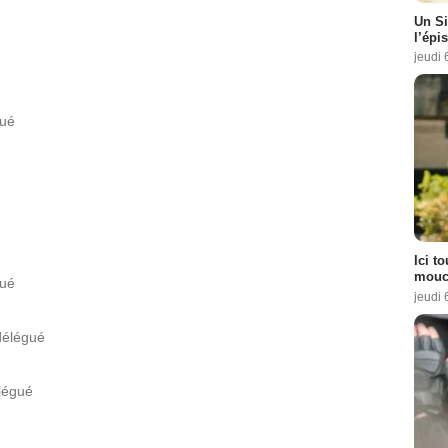
Un Si
l’épi
 :
5
jeudi 
4
 1 Episode :
5
gué
nertz
- 1 Episode :
6
e :
8
Ici t
e :
1
mouch
gué
jeudi 
sode :
4
délégué
:
5
légué
 Episode :
8