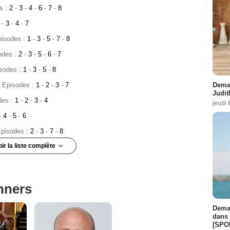
s :
2
-
3
-
4
-
6
-
7
-
8
2
-
3
-
4
-
7
pisodes :
1
-
3
-
5
-
7
-
8
odes :
2
-
3
-
5
-
6
-
7
isodes :
1
-
3
-
5
-
8
4 Episodes :
1
-
2
-
3
-
7
Demai
Judit
des :
1
-
2
-
3
-
4
jeudi 
-
4
-
5
-
6
Episodes :
2
-
3
-
7
-
8
oir la liste complète
des :
5
-
6
-
7
-
8
des :
5
-
6
-
7
nners
es :
5
-
7
-
8
Demai
-
5
-
7
dans 
[SPO
:
1
-
6
-
7