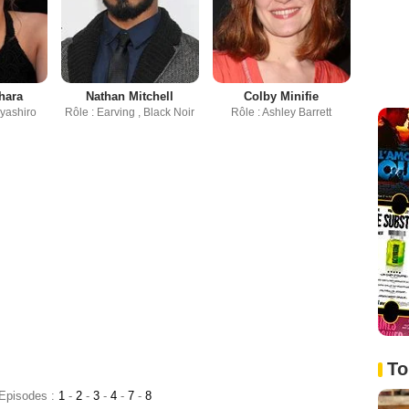
hara
Nathan Mitchell
Colby Minifie
iyashiro
Rôle : Earving , Black Noir
Rôle : Ashley Barrett
To
 Episodes :
1
-
2
-
3
-
4
-
7
-
8