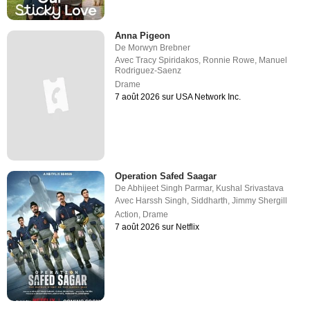
Anna Pigeon
De
Morwyn Brebner
Avec
Tracy Spiridakos
,
Ronnie Rowe
,
Manuel
Rodriguez-Saenz
Drame
7 août 2026 sur USA Network Inc.
Operation Safed Saagar
De
Abhijeet Singh Parmar
,
Kushal Srivastava
Avec
Harssh Singh
,
Siddharth
,
Jimmy Shergill
Action
,
Drame
7 août 2026 sur Netflix