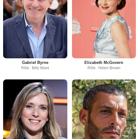
Gabriel Byrne
Elizabeth McGovern
Rôle : Billy Ward
Rôle : Helen Brown