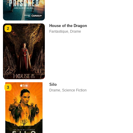
House of the Dragon
2
Fantastique
,
Drame
Silo
3
Drame
,
Science Fiction