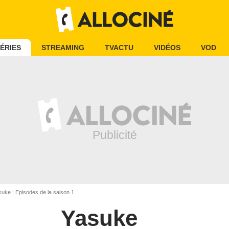
ÉRIES
STREAMING
TVACTU
VIDÉOS
VOD
uke : Episodes de la saison 1
Yasuke