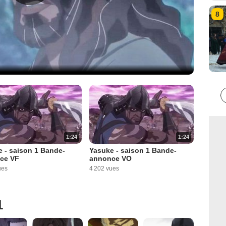
8
1:24
1:24
 - saison 1 Bande-
Yasuke - saison 1 Bande-
ce VF
annonce VO
ues
4 202 vues
1