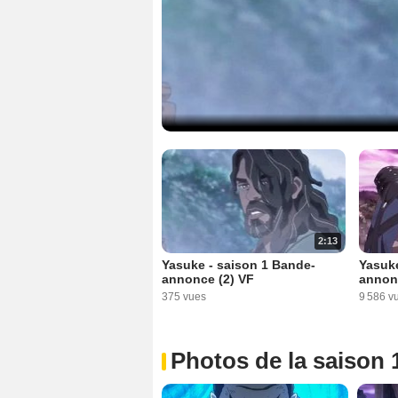
2:13
Yasuke - saison 1 Bande-
Yasuke
annonce (2) VF
annon
375 vues
9 586 v
Photos de la saison 