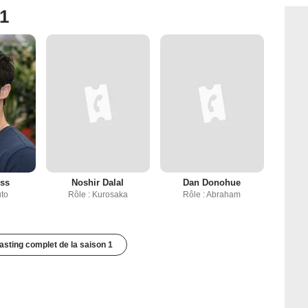
 1
iss
Noshir Dalal
Dan Donohue
uto
Rôle : Kurosaka
Rôle : Abraham
casting complet de la saison 1