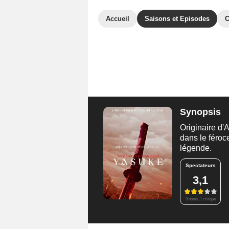
Accueil
Saisons et Episodes
C
Synopsis
Originaire d'
dans le féroc
légende.
Spectateurs
3,1
9 notes, 1 critique