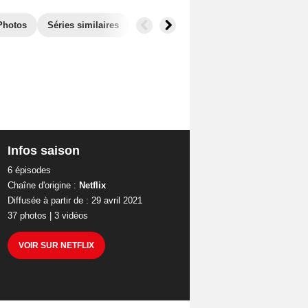
Photos
Séries similaires
Infos saison
6 épisodes
Chaîne d'origine :
Netflix
Diffusée à partir de : 29 avril 2021
37 photos
|
3 vidéos
VOIR SUR NETFLIX