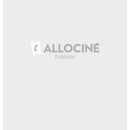
Hélène Bertillon
- 2 Episodes :
11
-
12
Angélique Parvedy
Margareth
- 2 Episodes :
7
-
8
Océane Garibal
Mélanie Pagès
- 2 Episodes :
3
-
4
Alex Gador
Dominique Nativel
- 2 Episodes :
11
-
12
Marlène Longo
Julia Morel
- 2 Episodes :
9
-
10
Claudia Razanadradimby Hasinah
Léonie Rakotomanana
- 2 Episodes :
7
-
8
Nelson Trules
Lucas Rossi
- 2 Episodes :
3
-
4
Bruno Hoarau
Alain OPJ