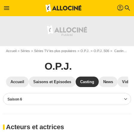
profil
menu
search
Accueil
Séries
Séries TV les plus populaires
O.P.J.
O.P.J. S06
Casting O.P.J. S06
O.P.J.
Accueil
Saisons et Episodes
Casting
News
Vidéo
Saison 6
Acteurs et actrices