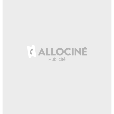
- 1 Episode :
1
Florian Kaouachi
Tristan Josse
- 1 Episode :
3
Séverine Gens
Voisine Jackson
- 1 Episode :
5
Clément Deltour
Fille 2 EVJF
- 1 Episode :
9
Eric Lauret
Michel Turpin
- 1 Episode :
6
Annie Erudel
Femme Samuel Robert
- 1 Episode :
2
Cathy Fontaine
Lydia
- 1 Episode :
1
Olivier Gracienne
Livreur
- 1 Episode :
5