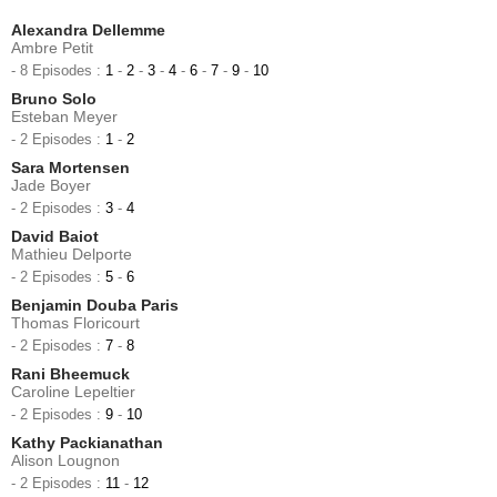
Alexandra Dellemme
Ambre Petit
- 8 Episodes :
1
-
2
-
3
-
4
-
6
-
7
-
9
-
10
Bruno Solo
Esteban Meyer
- 2 Episodes :
1
-
2
Sara Mortensen
Jade Boyer
- 2 Episodes :
3
-
4
David Baiot
Mathieu Delporte
- 2 Episodes :
5
-
6
Benjamin Douba Paris
Thomas Floricourt
- 2 Episodes :
7
-
8
Rani Bheemuck
Caroline Lepeltier
- 2 Episodes :
9
-
10
Kathy Packianathan
Alison Lougnon
- 2 Episodes :
11
-
12