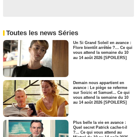
- 2 Episodes :
11
-
12
Audrey Turpin
Nathalie Delporte
- 2 Episodes :
5
-
6
Raïyana Thalassia
Toutes les news Séries
Saga Hermange
- 2 Episodes :
9
-
10
Un Si Grand Soleil en avance :
Flore bientôt arrêtée ?… Ce qui
Aude Aoulou
vous attend la semaine du 10
Kiné
au 14 août 2026 [SPOILERS]
- 2 Episodes :
7
-
8
Karl Milon
Marc Maillot
- 2 Episodes :
5
-
6
Demain nous appartient en
Flavien Bègue
avance : Le piège se referme
Rémi Leblond
sur Soizic et Samuel... Ce qui
- 2 Episodes :
9
-
10
vous attend la semaine du 10
au 14 août 2026 [SPOILERS]
Lucie Grondin
Bélinda Ponty
- 1 Episode :
11
Plus belle la vie en avance :
Yoann Boisson
Quel secret Patrick cache-t-il
Dylan Lapointe
?... Ce qui vous attend au
- 1 Episode :
12