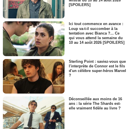
Mistral du 10 au 14 août 2026
[SPOILERS]
Jean-Luc Sira
Bodybuilder
- 1 Episode :
3
Agnès Bertille
Ici tout commence en avance :
Camille Corré
Loup va-t-il succomber à la
tentation avec Bianca ?... Ce
- 1 Episode :
5
qui vous attend la semaine du
Christophe Saint-Lambert
10 au 14 août 2026 [SPOILERS]
Damien Ponty
- 1 Episode :
11
Alex Sorres
Sterling Point : saviez-vous que
Aymeric Lepinay
l'interprète de Connor est le fils
- 1 Episode :
1
d'un célèbre super-héros Marvel
?
Nicolas Le Trequesser
Jeff Rivière
- 1 Episode :
3
Stéphanie Nirlo
Déconseillée aux moins de 16
Femme couple hôtel
ans : la série The Shards est-
- 1 Episode :
9
elle vraiment fidèle au livre ?
Flora Tionohoue
Suzanne
- 1 Episode :
11