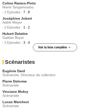
Coline Ramos-Pinto
Marie Tangamoutou
- 2 Episodes :
7
-
8
Joséphine Jobert
Adèle Meyer
- 2 Episodes :
1
-
2
Hubert Delattre
Gaëtan Boyer
- 2 Episodes :
3
-
4
Voir la liste complète
Elodie Varlet
Florence Privat
Scénaristes
- 2 Episodes :
5
-
6
Folco Marchi
Eugénie Dard
Arnaud Lepeltier
Scénariste, Directeur de collection
- 2 Episodes :
9
-
10
Pierre Delorme
François-Dominique Blin
Scénariste
Valentin Ferrot
Vinciane Mokry
- 2 Episodes :
11
-
12
Scénariste
Noah Kouyate
Alexis Delporte
Lucas Marchesi
Scénariste
- 2 Episodes :
5
-
6