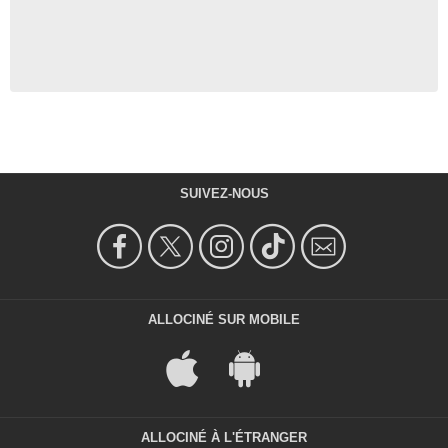
Sanjeeyann Paleatchy
Réceptionniste hôtel
- 1 Episode :
9
Karol Boudon-Legnaghi
Avocate Jocelyn Dupas
- 1 Episode :
10
Hugo Vencatachellum
Voisin Andry Rakotomanana
- 1 Episode :
8
SUIVEZ-NOUS
Didier Canaguy
Valérie Turpin
- 1 Episode :
6
Marie Sautron
Voisine Mélanie Pagès
- 1 Episode :
4
ALLOCINÉ SUR MOBILE
Sylvia Dumont
Francine Roux
- 1 Episode :
2
Christophe Grange
Sébastien Bailleval
- 1 Episode :
12
ALLOCINÉ À L'ÉTRANGER