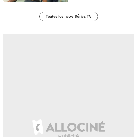
Michel Barre
Coach
- 1 Episode :
10
Toutes les news Séries TV
Said Saifi
Baptiste Sery
- 1 Episode :
6
Audrey Rocheville
Luana Rossi
- 1 Episode :
3
Michel Pham
Officier gendarmerie
- 1 Episode :
5
Fabienne Guirado
Clara Vasseur
- 1 Episode :
7
Laureen Marion Trenchant
Future mariée
- 1 Episode :
9
Katia Frappier
Corinne Hermange
- 1 Episode :
10
Fabrice Riou