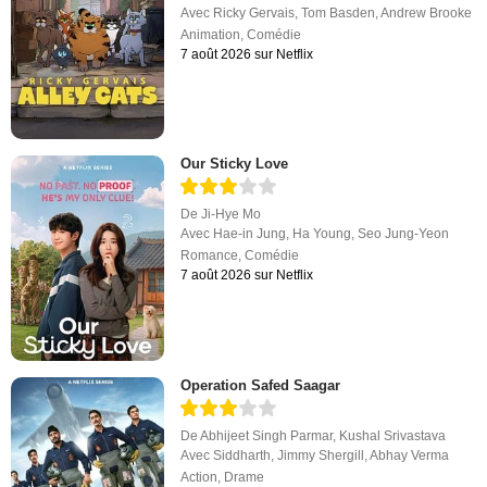
Avec
Ricky Gervais
,
Tom Basden
,
Andrew Brooke
Animation
,
Comédie
7 août 2026 sur Netflix
Our Sticky Love
De
Ji-Hye Mo
Avec
Hae-in Jung
,
Ha Young
,
Seo Jung-Yeon
Romance
,
Comédie
7 août 2026 sur Netflix
Operation Safed Saagar
De
Abhijeet Singh Parmar
,
Kushal Srivastava
Avec
Siddharth
,
Jimmy Shergill
,
Abhay Verma
Action
,
Drame