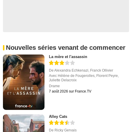
Nouvelles séries venant de commencer
La mère et l'assassin
De
Alexandra Echkenazi
,
Franck Ollivier
Avec
Hélène de Fougerolles
,
Florent Peyre
,
Juliette Delacroix
Drame
7 août 2026 sur France.TV
Alley Cats
De
Ricky Gervais