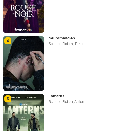
Neuromancien
4
Science Fiction
,
Thriller
Lanterns
5
Science Fiction
,
Action