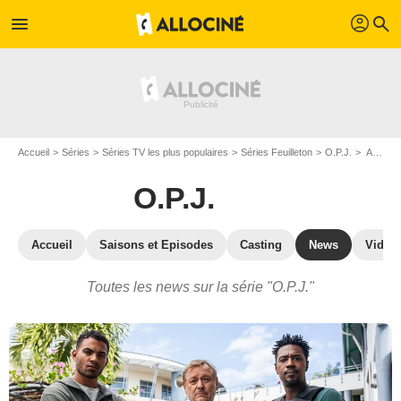
profil
menu
search
Accueil
Séries
Séries TV les plus populaires
Séries Feuilleton
O.P.J.
Actualité de la série O.P.J.
O.P.J.
Accueil
Saisons et Episodes
Casting
News
Vidéo
Toutes les news sur la série "O.P.J."