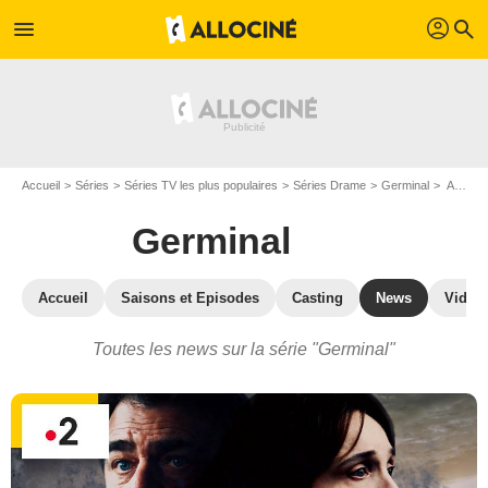
profil
menu
search
Accueil
Séries
Séries TV les plus populaires
Séries Drame
Germinal
Actualité de la série Germinal
Germinal
Accueil
Saisons et Episodes
Casting
News
Vidéo
Toutes les news sur la série "Germinal"