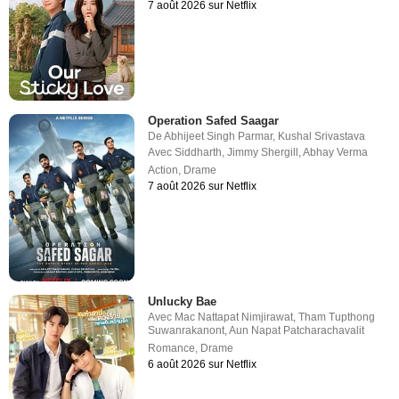
7 août 2026 sur Netflix
Operation Safed Saagar
De
Abhijeet Singh Parmar
,
Kushal Srivastava
Avec
Siddharth
,
Jimmy Shergill
,
Abhay Verma
Action
,
Drame
7 août 2026 sur Netflix
Unlucky Bae
Avec
Mac Nattapat Nimjirawat
,
Tham Tupthong
Suwanrakanont
,
Aun Napat Patcharachavalit
Romance
,
Drame
6 août 2026 sur Netflix