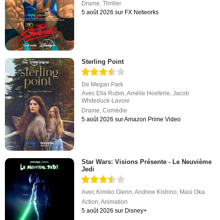
Drame
,
Thriller
5 août 2026 sur FX Networks
Sterling Point
De
Megan Park
Avec
Ella Rubin
,
Amélie Hoeferle
,
Jacob
Whiteduck-Lavoie
Drame
,
Comédie
5 août 2026 sur Amazon Prime Video
Star Wars: Visions Présente - Le Neuvième
Jedi
Avec
Kimiko Glenn
,
Andrew Kishino
,
Masi Oka
Action
,
Animation
5 août 2026 sur Disney+