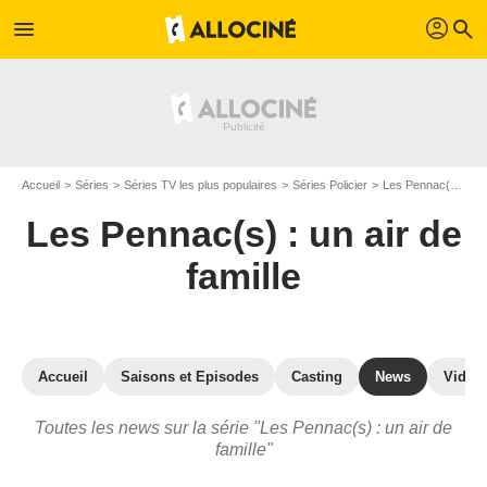
profil
menu
search
Accueil
Séries
Séries TV les plus populaires
Séries Policier
Les Pennac(s) : un air de famille
Les Pennac(s) : un air de
famille
Accueil
Saisons et Episodes
Casting
News
Vidéo
Toutes les news sur la série "Les Pennac(s) : un air de
famille"