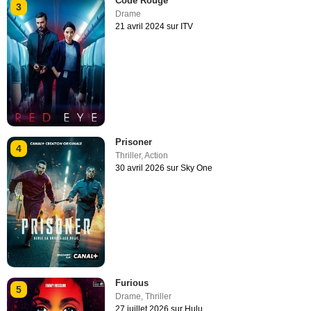
Code Rouge
3
Drame
21 avril 2024 sur ITV
Prisoner
4
Thriller
,
Action
30 avril 2026 sur Sky One
Furious
5
Drame
,
Thriller
27 juillet 2026 sur Hulu