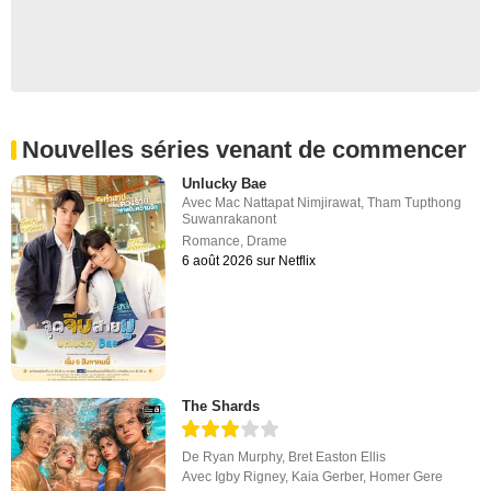
Nouvelles séries venant de commencer
Unlucky Bae
Avec
Mac Nattapat Nimjirawat
,
Tham Tupthong
Suwanrakanont
Romance
,
Drame
6 août 2026 sur Netflix
The Shards
De
Ryan Murphy
,
Bret Easton Ellis
Avec
Igby Rigney
,
Kaia Gerber
,
Homer Gere