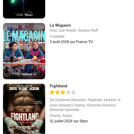
Le Magasin
Avec
Zoé Pinelli
,
Siméon Ruff
Comédie
3 août 2026 sur France.TV
Fightland
De
Damione Macedon
,
Raphael Jackson Jr.
Avec
Howard Charles
,
Nicholas Pinnock
,
Deborah Ayorinde
Drame
,
Action
31 juillet 2026 sur Starz