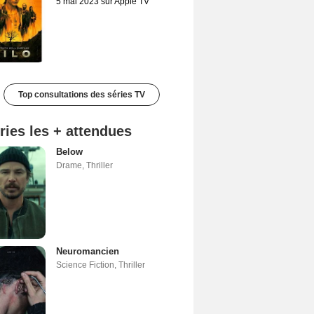
5 mai 2023 sur Apple TV
Top consultations des séries TV
ries les + attendues
Below
Drame
,
Thriller
Neuromancien
Science Fiction
,
Thriller