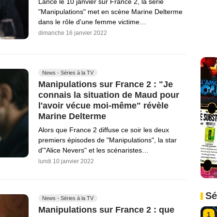
Lancé le 10 janvier sur France 2, la série
"Manipulations" met en scène Marine Delterme
dans le rôle d'une femme victime…
dimanche 16 janvier 2022
News - Séries à la TV
Manipulations sur France 2 : "Je
connais la situation de Maud pour
l'avoir vécue moi-même" révèle
Marine Delterme
Alors que France 2 diffuse ce soir les deux
premiers épisodes de "Manipulations", la star
d'"Alice Nevers" et les scénaristes…
lundi 10 janvier 2022
Sé
News - Séries à la TV
Manipulations sur France 2 : que
1