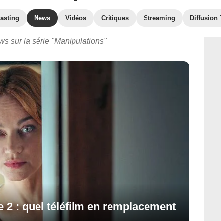
asting
News
Vidéos
Critiques
Streaming
Diffusion
ws sur la série "Manipulations"
 2 : quel téléfilm en remplacement