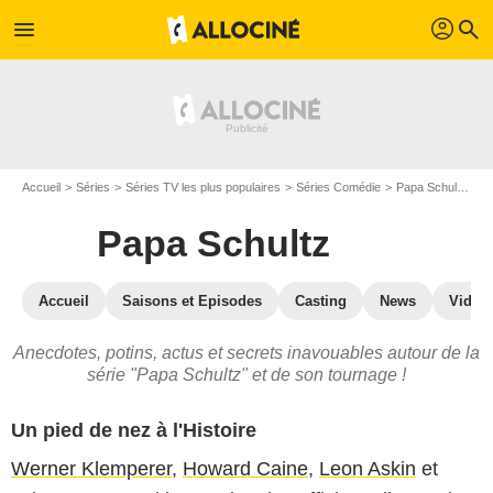
profil
menu
search
Accueil
Séries
Séries TV les plus populaires
Séries Comédie
Papa Schultz
P
Papa Schultz
Accueil
Saisons et Episodes
Casting
News
Vidéo
Anecdotes, potins, actus et secrets inavouables autour de la
série "Papa Schultz" et de son tournage !
Un pied de nez à l'Histoire
Werner Klemperer
,
Howard Caine
,
Leon Askin
et