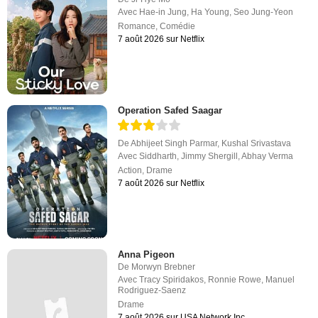
Avec
Hae-in Jung
,
Ha Young
,
Seo Jung-Yeon
Romance
,
Comédie
7 août 2026 sur Netflix
Operation Safed Saagar
De
Abhijeet Singh Parmar
,
Kushal Srivastava
Avec
Siddharth
,
Jimmy Shergill
,
Abhay Verma
Action
,
Drame
7 août 2026 sur Netflix
Anna Pigeon
De
Morwyn Brebner
Avec
Tracy Spiridakos
,
Ronnie Rowe
,
Manuel
Rodriguez-Saenz
Drame
7 août 2026 sur USA Network Inc.