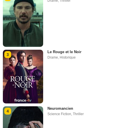
Drame
,
Thriller
Le Rouge et le Noir
3
Drame
,
Historique
Neuromancien
4
Science Fiction
,
Thriller