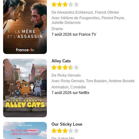
De
Alexandra Echkenazi
,
Franck Ollivier
Avec
Hélène de Fougerolles
,
Florent Peyre
,
Juliette Delacroix
Drame
7 août 2026 sur France.TV
Alley Cats
De
Ricky Gervais
Avec
Ricky Gervais
,
Tom Basden
,
Andrew Brooke
Animation
,
Comédie
7 août 2026 sur Netflix
Our Sticky Love
De
Ji-Hye Mo