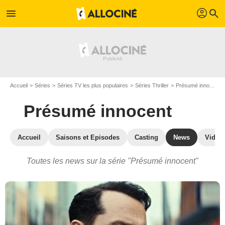
profil
menu
search
Accueil
Séries
Séries TV les plus populaires
Séries Thriller
Présumé innocent
Présumé innocent
Accueil
Saisons et Episodes
Casting
News
Vidéo
Toutes les news sur la série "Présumé innocent"