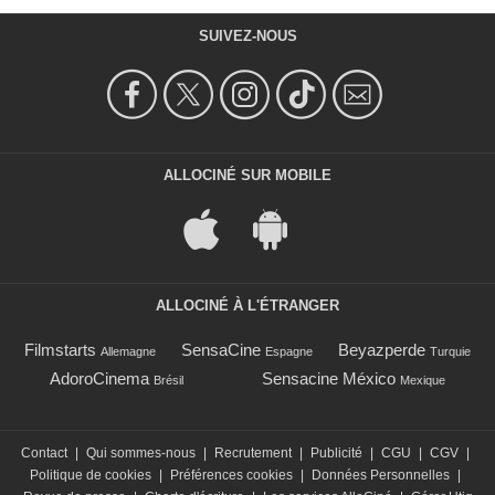
SUIVEZ-NOUS
ALLOCINÉ SUR MOBILE
ALLOCINÉ À L'ÉTRANGER
Filmstarts
SensaCine
Beyazperde
Allemagne
Espagne
Turquie
AdoroCinema
Sensacine México
Brésil
Mexique
Contact
|
Qui sommes-nous
|
Recrutement
|
Publicité
|
CGU
|
CGV
|
Politique de cookies
|
Préférences cookies
|
Données Personnelles
|