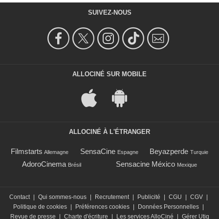
SUIVEZ-NOUS
ALLOCINÉ SUR MOBILE
ALLOCINÉ À L'ÉTRANGER
Filmstarts
SensaCine
Beyazperde
Allemagne
Espagne
Turquie
AdoroCinema
Sensacine México
Brésil
Mexique
Contact
|
Qui sommes-nous
|
Recrutement
|
Publicité
|
CGU
|
CGV
|
Politique de cookies
|
Préférences cookies
|
Données Personnelles
|
Revue de presse
|
Charte d'écriture
|
Les services AlloCiné
|
Gérer Utiq