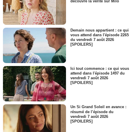
découvre la vérité sur Milo
- 2 Episodes :
1
-
2
Margot Heckmann
Elsie 16/26 ans
- 2 Episodes :
3
-
4
Pierre Granato
Demain nous appartient : ce qui
Homme vestiaire
vous attend dans l'épisode 2265
- 2 Episodes :
5
-
6
du vendredi 7 août 2026
[SPOILERS]
Juliette Bouchery
Vieille dame
- 2 Episodes :
1
-
2
Ilyane Badji
Ici tout commence : ce qui vous
Farid 16 ans
attend dans l'épisode 1497 du
- 2 Episodes :
3
-
4
vendredi 7 août 2026
Anne Paris
[SPOILERS]
Cheffe hôtesse
- 2 Episodes :
5
-
6
Marwane Kasdi
Kamil 17 ans
Un Si Grand Soleil en avance :
résumé de l’épisode du
- 2 Episodes :
3
-
4
vendredi 7 août 2026
Elena Bru
[SPOILERS]
Modératrice Salon du livre
- 2 Episodes :
5
-
6