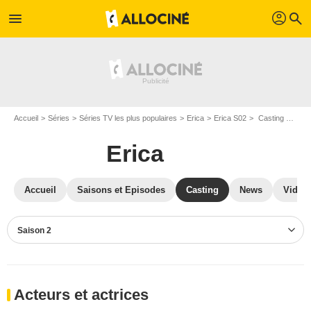
profil
menu
search
Accueil
Séries
Séries TV les plus populaires
Erica
Erica S02
Casting Erica S02
Erica
Accueil
Saisons et Episodes
Casting
News
Vidéo
Saison 2
Acteurs et actrices