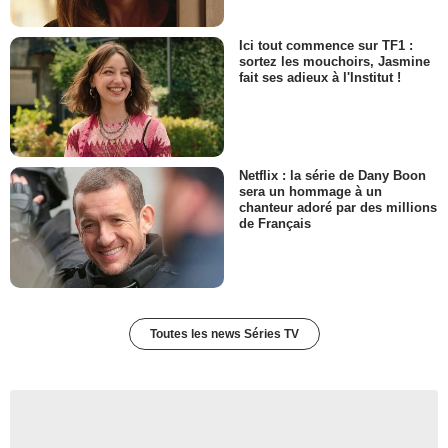
Florent Cheippe
Pâtissier (Frère d'Erica)
Ici tout commence sur TF1 :
- 2 Episodes :
3
-
4
sortez les mouchoirs, Jasmine
fait ses adieux à l'Institut !
Sébastien Turpault
Homme Salon du livre
- 2 Episodes :
5
-
6
Eric Pfaff
Proprio bar Le Corsaire 2025
Netflix : la série de Dany Boon
- 2 Episodes :
3
-
4
sera un hommage à un
Lydie Misiek
chanteur adoré par des millions
Infirmière tension
de Français
- 2 Episodes :
5
-
6
Cécile Théodore
Policier IGPN 1
- 2 Episodes :
3
-
4
Julien Joerger
Toutes les news Séries TV
Policier IGPN 2
- 2 Episodes :
3
-
4