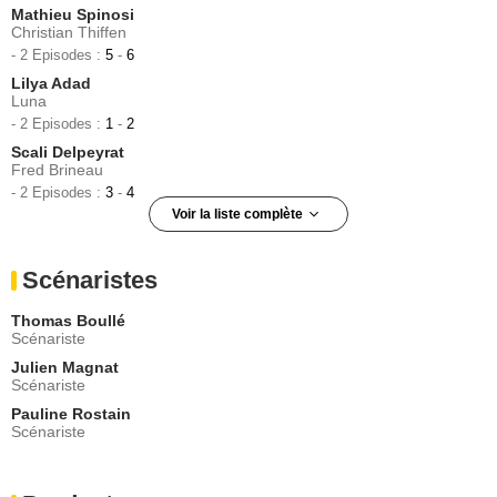
Mathieu Spinosi
Christian Thiffen
- 2 Episodes :
5
-
6
Lilya Adad
Luna
- 2 Episodes :
1
-
2
Scali Delpeyrat
Fred Brineau
- 2 Episodes :
3
-
4
Voir la liste complète
Pauline Bression
Sandra
Scénaristes
- 2 Episodes :
5
-
6
Marin Judas
Thomas Boullé
Joris
Scénariste
- 2 Episodes :
1
-
2
Julien Magnat
Anthony Goffi
Scénariste
Fred Brineau 17 ans
Pauline Rostain
- 2 Episodes :
3
-
4
Scénariste
Claire Borotra
Gabrielle Valtorini
- 2 Episodes :
5
-
6