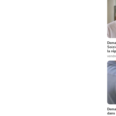
Demai
Soizi
la ré
vendr
Demai
dans 