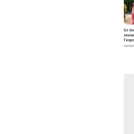
Ici t
revie
l'esp
vendr