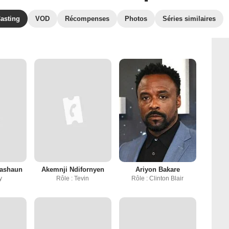
asting
VOD
Récompenses
Photos
Séries similaires
ashaun
Akemnji Ndifornyen
Ariyon Bakare
y
Rôle : Tevin
Rôle : Clinton Blair