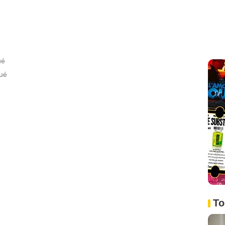
ué
gué
To