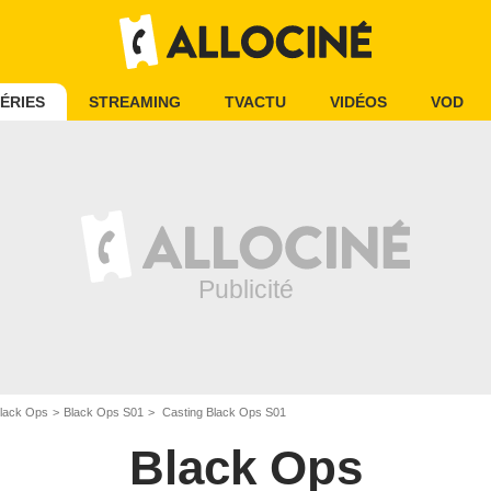
ÉRIES
STREAMING
TVACTU
VIDÉOS
VOD
lack Ops
Black Ops S01
Casting Black Ops S01
Black Ops