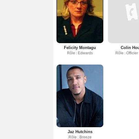
Felicity Montagu
Colin Hou
Rôle : Edwards
Rôle : Officier
Jaz Hutchins
Rôle : Breeze