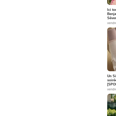
Ici t
Benj
Séver
vendr
Un Si
soiré
[SPO
vendr