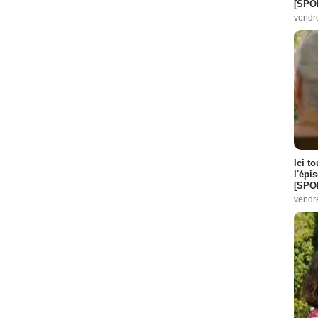
[SPO
vendr
Ici t
l'épi
[SPO
vendr