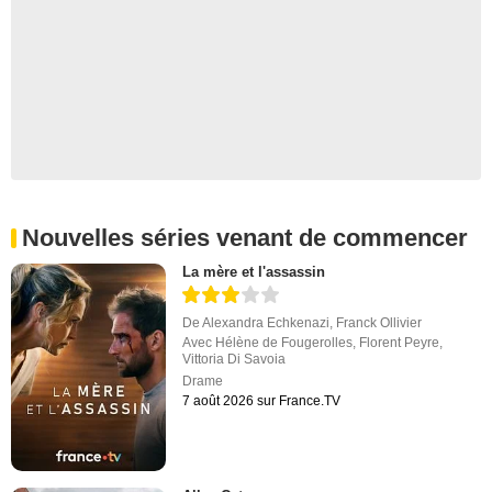
Nouvelles séries venant de commencer
La mère et l'assassin
De
Alexandra Echkenazi
,
Franck Ollivier
Avec
Hélène de Fougerolles
,
Florent Peyre
,
Vittoria Di Savoia
Drame
7 août 2026 sur France.TV