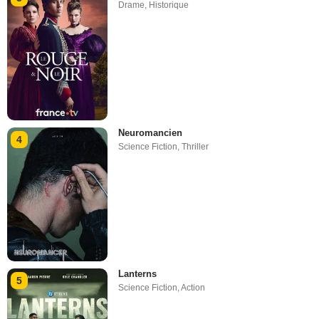
Drame
,
Historique
Neuromancien
4
Science Fiction
,
Thriller
Lanterns
5
Science Fiction
,
Action