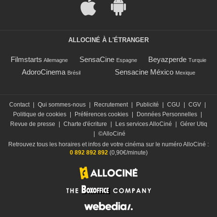
ALLOCINÉ À L'ÉTRANGER
Filmstarts
SensaCine
Beyazperde
Allemagne
Espagne
Turquie
AdoroCinema
Sensacine México
Brésil
Mexique
Contact
|
Qui sommes-nous
|
Recrutement
|
Publicité
|
CGU
|
CGV
|
Politique de cookies
|
Préférences cookies
|
Données Personnelles
|
Revue de presse
|
Charte d'écriture
|
Les services AlloCiné
|
Gérer Utiq
|
©AlloCiné
Retrouvez tous les horaires et infos de votre cinéma sur le numéro AlloCiné :
0 892 892 892
(0,90€/minute)