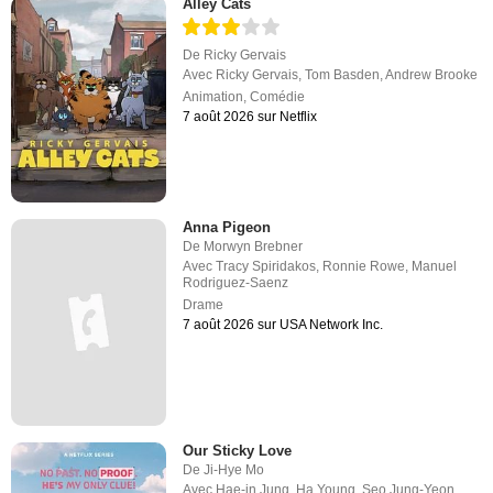
Alley Cats
De
Ricky Gervais
Avec
Ricky Gervais
,
Tom Basden
,
Andrew Brooke
Animation
,
Comédie
7 août 2026 sur Netflix
Anna Pigeon
De
Morwyn Brebner
Avec
Tracy Spiridakos
,
Ronnie Rowe
,
Manuel
Rodriguez-Saenz
Drame
7 août 2026 sur USA Network Inc.
Our Sticky Love
De
Ji-Hye Mo
Avec
Hae-in Jung
,
Ha Young
,
Seo Jung-Yeon