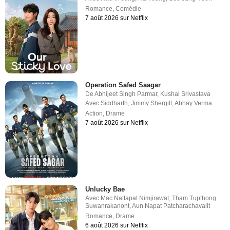
Romance
,
Comédie
7 août 2026 sur Netflix
Operation Safed Saagar
De
Abhijeet Singh Parmar
,
Kushal Srivastava
Avec
Siddharth
,
Jimmy Shergill
,
Abhay Verma
Action
,
Drame
7 août 2026 sur Netflix
Unlucky Bae
Avec
Mac Nattapat Nimjirawat
,
Tham Tupthong
Suwanrakanont
,
Aun Napat Patcharachavalit
Romance
,
Drame
6 août 2026 sur Netflix