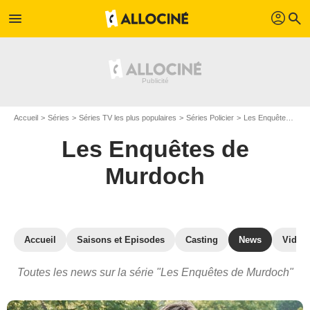
profil
menu
search
Accueil
Séries
Séries TV les plus populaires
Séries Policier
Les Enquêtes de Murdoch
Les Enquêtes de
Murdoch
Accueil
Saisons et Episodes
Casting
News
Vidéo
Toutes les news sur la série "Les Enquêtes de Murdoch"