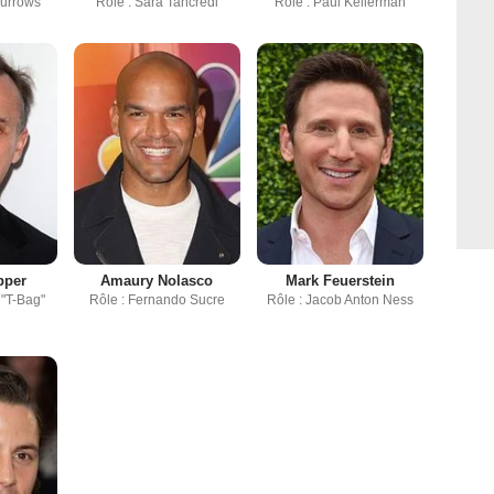
Burrows
Rôle : Sara Tancredi
Rôle : Paul Kellerman
pper
Amaury Nolasco
Mark Feuerstein
 "T-Bag"
Rôle : Fernando Sucre
Rôle : Jacob Anton Ness