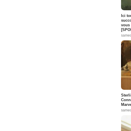
Ici t
succo
vous 
[SPO
samed
Sterl
Conno
Marve
samed