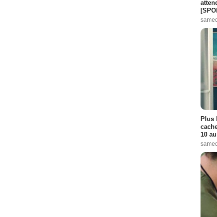
atten
e :
7
[SPO
Episode :
8
samed
 CIA
- 1 Episode :
9
pisode :
7
 Episode :
9
er
- 1 Episode :
9
Plus 
cache
10 au
samed