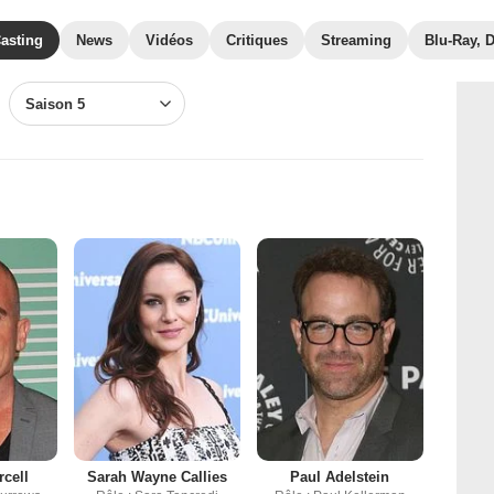
asting
News
Vidéos
Critiques
Streaming
Blu-Ray, 
Saison 5
cell
Sarah Wayne Callies
Paul Adelstein