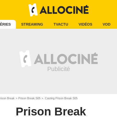
ÉRIES
STREAMING
TVACTU
VIDÉOS
VOD
rison Break
Prison Break S05
Casting Prison Break S05
Prison Break