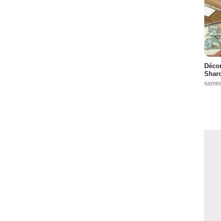
Décon
Shard
samed