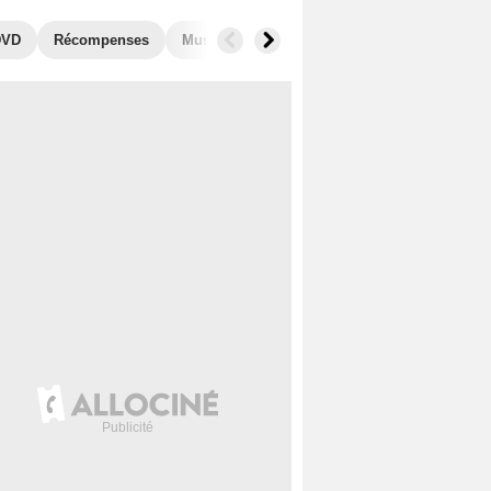
DVD
Récompenses
Musique
Photos
Secrets de tournage