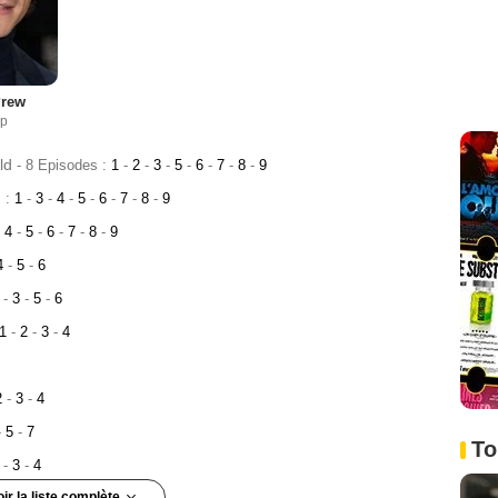
Prew
ip
ld
- 8 Episodes :
1
-
2
-
3
-
5
-
6
-
7
-
8
-
9
s :
1
-
3
-
4
-
5
-
6
-
7
-
8
-
9
4
-
5
-
6
-
7
-
8
-
9
4
-
5
-
6
2
-
3
-
5
-
6
1
-
2
-
3
-
4
2
-
3
-
4
-
5
-
7
To
2
-
3
-
4
oir la liste complète