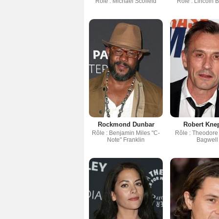
Rôle : Michael Scofield
Rôle : Lincoln 
Rockmond Dunbar
Robert Kne
Rôle : Benjamin Miles "C-
Rôle : Theodore
Note" Franklin
Bagwell