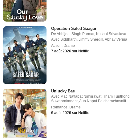
Operation Safed Saagar
De
Abhijeet Singh Parmar
,
Kushal Srivastava
Avec
Siddharth
,
Jimmy Shergill
,
Abhay Verma
Action
,
Drame
7 août 2026 sur Netflix
Unlucky Bae
Avec
Mac Nattapat Nimjirawat
,
Tham Tupthong
Suwanrakanont
,
Aun Napat Patcharachavalit
Romance
,
Drame
6 août 2026 sur Netflix