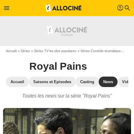
profil
menu
search
Accueil
Séries
Séries TV les plus populaires
Séries Comédie dramatique
Royal
Royal Pains
Accueil
Saisons et Episodes
Casting
News
Vidéo
Toutes les news sur la série "Royal Pains"