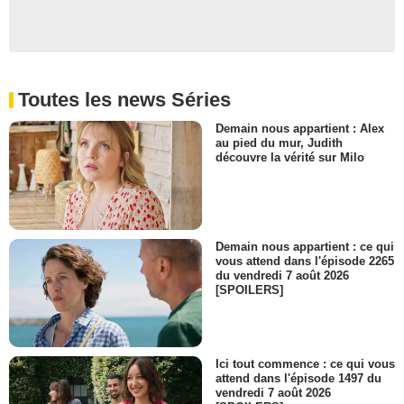
Spencer Milligan
Schmidt
- 1 Episode :
7
Michael Callan
John Bernard
Toutes les news Séries
- 1 Episode :
8
Mitchell Laurence
Demain nous appartient : Alex
Sandor Kelso
au pied du mur, Judith
découvre la vérité sur Milo
- 1 Episode :
9
Bill Fletcher
Hobbs
- 1 Episode :
10
Michael Thoma
Demain nous appartient : ce qui
Boris Slotsky
vous attend dans l'épisode 2265
- 1 Episode :
11
du vendredi 7 août 2026
[SPOILERS]
Franklyn Ajaye
Benny
- 1 Episode :
12
Branscombe Richmond
Ici tout commence : ce qui vous
L'homme de la sécurité
attend dans l'épisode 1497 du
- 1 Episode :
13
vendredi 7 août 2026