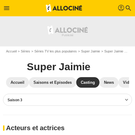
profil
menu
search
Accueil
Séries
Séries TV les plus populaires
Super Jaimie
Super Jaimie S03
Super Jaimie
Accueil
Saisons et Episodes
Casting
News
Vidéo
Saison 3
Acteurs et actrices