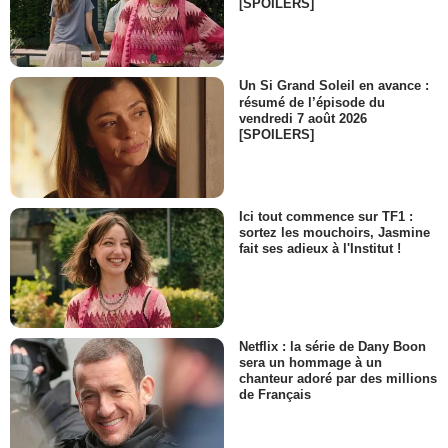
Brett Halsey
[SPOILERS]
Dr. Hamilton
- 1 Episode :
14
Frank Marth
Bill Robbins
Un Si Grand Soleil en avance :
résumé de l’épisode du
- 1 Episode :
15
vendredi 7 août 2026
Chip Lucia
[SPOILERS]
Ritter
- 1 Episode :
17
Brock Peters
Jake Stratton
Ici tout commence sur TF1 :
- 1 Episode :
18
sortez les mouchoirs, Jasmine
fait ses adieux à l'Institut !
Antony Ponzini
Mauro
- 1 Episode :
19
Charles Cioffi
Colonel Mostada
Netflix : la série de Dany Boon
- 1 Episode :
20
sera un hommage à un
Robert Easton
chanteur adoré par des millions
Colonel
de Français
- 1 Episode :
21
Johnny Timko