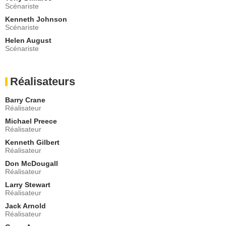
Scénariste
Keenan Wynn
Gustave
Kenneth Johnson
- 1 Episode :
21
Scénariste
Skip Homeier
Helen August
Senateur Renshaw
Scénariste
- 1 Episode :
22
Taylor Lacher
Crosby
Réalisateurs
- 1 Episode :
1
Barry Crane
Lee De Broux
Réalisateur
Bill Tyler
- 1 Episode :
2
Michael Preece
Réalisateur
Jason Evers
Radnik
Kenneth Gilbert
Réalisateur
- 1 Episode :
5
Don Pedro Colley
Don McDougall
Duma
Réalisateur
- 1 Episode :
6
Larry Stewart
Réalisateur
Bernard Behrens
Major Petrov
Jack Arnold
- 1 Episode :
7
Réalisateur