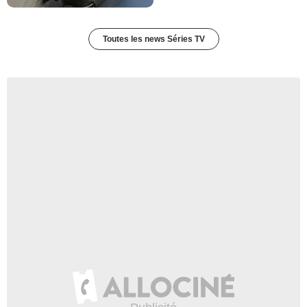
Tommy
- 1 Episode :
22
Jay Fenichel
Toutes les news Séries TV
L'homme aux Doughnut
- 1 Episode :
1
Thomas Bellin
Janos
- 1 Episode :
5
Raymond St. Jacques
Azzar
- 1 Episode :
6
David Watson
Benny
- 1 Episode :
8
Peter Mark Richman
Col. Dubnov
- 1 Episode :
9
Sandy Kenyon
Dr. Yvon Sanders
- 1 Episode :
10
Felice Orlandi
Juan Robles