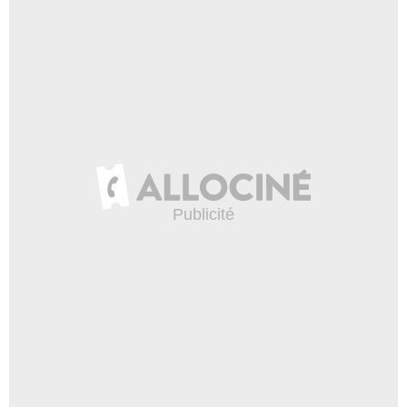
David Himes
- 1 Episode :
1
Rodolfo Hoyos Jr.
Carlos
- 1 Episode :
5
Marc Alaimo
Hopper
- 1 Episode :
6
Pepe Hern
Antonio Pinedo
- 1 Episode :
8
Whit Bissell
Wolfe
- 1 Episode :
11
John Myhers
Dmitri Zhukov
- 1 Episode :
14
Ruth Manning
- 1 Episode :
15