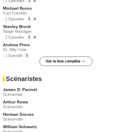
- 2 Episodes :
3
-
4
Michael Burns
Carl Franklin
- 2 Episodes :
3
-
4
Stanley Brock
Stage Manager
- 2 Episodes :
3
-
4
Andrew Prine
Dr. Billy Cole
- 1 Episode :
5
Voir la liste complète
Dan O'Herlihy
Harry Walker
Scénaristes
- 1 Episode :
6
Evel Knievel
James D. Parriott
Lui-même
Scénariste
- 1 Episode :
7
Arthur Rowe
Philip Abbott
Scénariste
Dr. Arlo Kelso
Herman Groves
- 1 Episode :
9
Scénariste
Richard Erdman
Terrence Quinn
William Schwartz
Scénariste