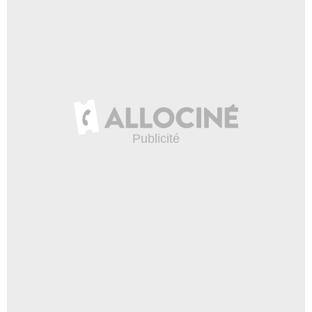
- 1 Episode :
17
Richard Lynch
Denton
- 1 Episode :
19
Carmen Argenziano
King Kusari
- 1 Episode :
20
Don Calfa
Petie "The Weasel" Regan
- 1 Episode :
21
Andrew Duggan
Bill Parr
- 1 Episode :
22
Carlene Watkins
Judy McHugh
- 1 Episode :
1
John Crawford
Crowley
- 1 Episode :
5
Joan Pringle
Leona Mumbassa
- 1 Episode :
6