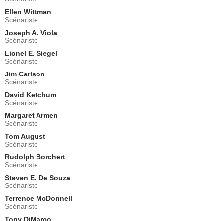
- 1 Episode :
11
Ellen Wittman
Roger Perry
Scénariste
Dr. Thomas Tharp
- 1 Episode :
12
Joseph A. Viola
Scénariste
Eduard Franz
Ky
Lionel E. Siegel
Scénariste
- 1 Episode :
13
Jim Carlson
Jim McMullan
Scénariste
Casey
- 1 Episode :
15
David Ketchum
Scénariste
Helen Hunt
Princesse Aura
Margaret Armen
Scénariste
- 1 Episode :
16
Frank Converse
Tom August
Commander Jed Kimball
Scénariste
- 1 Episode :
17
Rudolph Borchert
Scénariste
Nehemiah Persoff
Dr. Philip Jennings
Steven E. De Souza
- 1 Episode :
19
Scénariste
John Reilly
Terrence McDonnell
Sam Sloan
Scénariste
- 1 Episode :
20
Tony DiMarco