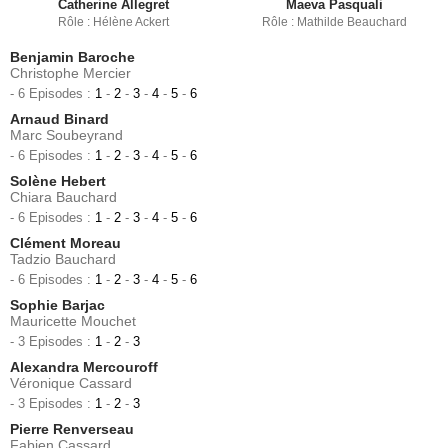
Catherine Allegret
Maeva Pasquali
Rôle : Hélène Ackert
Rôle : Mathilde Beauchard
Benjamin Baroche
Christophe Mercier
- 6 Episodes :
1
-
2
-
3
-
4
-
5
-
6
Arnaud Binard
Marc Soubeyrand
- 6 Episodes :
1
-
2
-
3
-
4
-
5
-
6
Solène Hebert
Chiara Bauchard
- 6 Episodes :
1
-
2
-
3
-
4
-
5
-
6
Clément Moreau
Tadzio Bauchard
- 6 Episodes :
1
-
2
-
3
-
4
-
5
-
6
Sophie Barjac
Mauricette Mouchet
- 3 Episodes :
1
-
2
-
3
Alexandra Mercouroff
Véronique Cassard
- 3 Episodes :
1
-
2
-
3
Pierre Renverseau
Fabien Cassard