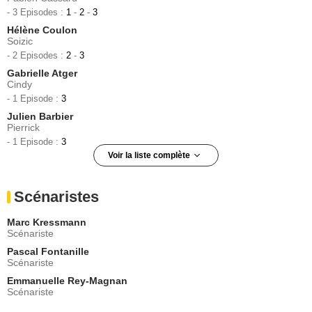
- 3 Episodes :
1
-
2
-
3
Hélène Coulon
Soizic
- 2 Episodes :
2
-
3
Gabrielle Atger
Cindy
- 1 Episode :
3
Julien Barbier
Pierrick
- 1 Episode :
3
Voir la liste complète
Adrien Pelletier
Jérôme
Scénaristes
- 1 Episode :
6
Pascale Ourbih
Marc Kressmann
Lulabelle
Scénariste
- 1 Episode :
3
Pascal Fontanille
Mathilde Wambergue
Scénariste
Mme Bardin
Emmanuelle Rey-Magnan
- 1 Episode :
3
Scénariste