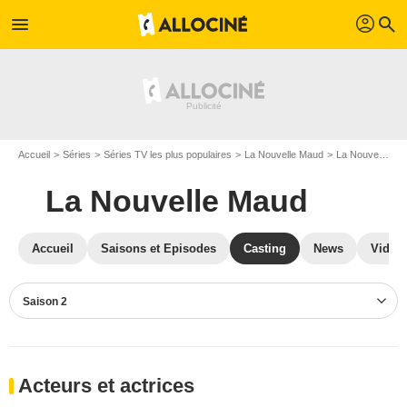
profil
menu
search
Accueil
Séries
Séries TV les plus populaires
La Nouvelle Maud
La Nouvelle Maud S02
La Nouvelle Maud
Accueil
Saisons et Episodes
Casting
News
Vidéo
Saison 2
Acteurs et actrices