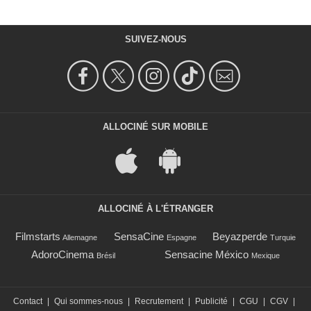
SUIVEZ-NOUS
ALLOCINÉ SUR MOBILE
ALLOCINÉ À L'ÉTRANGER
Filmstarts
SensaCine
Beyazperde
Allemagne
Espagne
Turquie
AdoroCinema
Sensacine México
Brésil
Mexique
Contact
|
Qui sommes-nous
|
Recrutement
|
Publicité
|
CGU
|
CGV
|