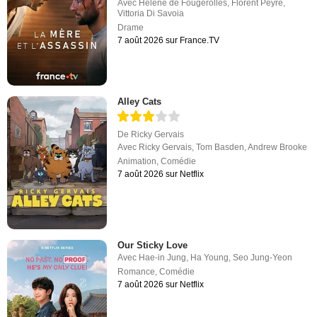
Avec
Hélène de Fougerolles
,
Florent Peyre
,
Vittoria Di Savoia
Drame
7 août 2026 sur France.TV
Alley Cats
De
Ricky Gervais
Avec
Ricky Gervais
,
Tom Basden
,
Andrew Brooke
Animation
,
Comédie
7 août 2026 sur Netflix
Our Sticky Love
Avec
Hae-in Jung
,
Ha Young
,
Seo Jung-Yeon
Romance
,
Comédie
7 août 2026 sur Netflix