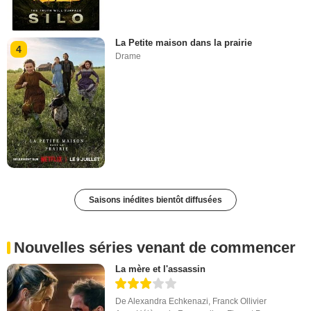
La Petite maison dans la prairie
4
Drame
Saisons inédites bientôt diffusées
Nouvelles séries venant de commencer
La mère et l'assassin
De
Alexandra Echkenazi
,
Franck Ollivier