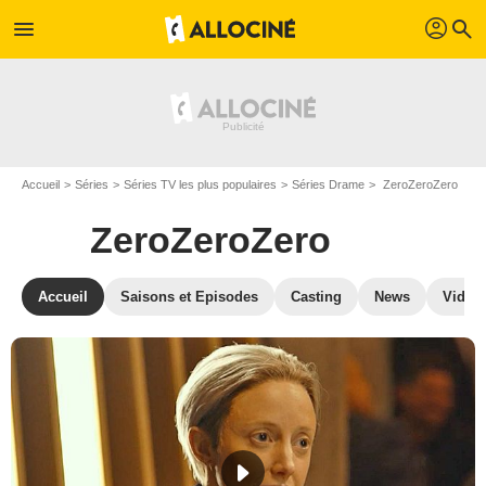
profil
menu
search
Accueil
Séries
Séries TV les plus populaires
Séries Drame
ZeroZeroZero
ZeroZeroZero
Accueil
Saisons et Episodes
Casting
News
Vidéo