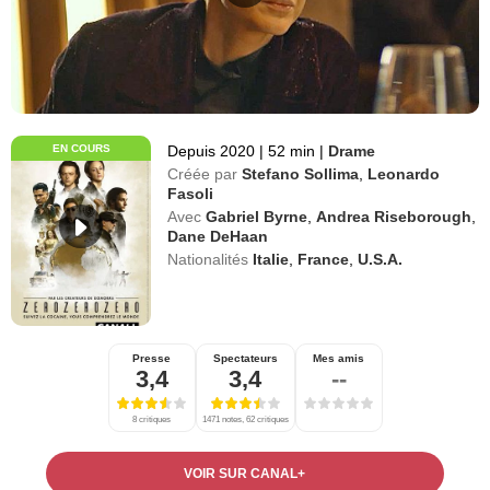
EN COURS
Depuis 2020
|
52 min
|
Drame
Créée par
Stefano Sollima
,
Leonardo
Fasoli
Avec
Gabriel Byrne
,
Andrea Riseborough
,
Dane DeHaan
Nationalités
Italie
,
France
,
U.S.A.
Presse
Spectateurs
Mes amis
3,4
3,4
--
8 critiques
1471 notes, 62 critiques
VOIR SUR CANAL+