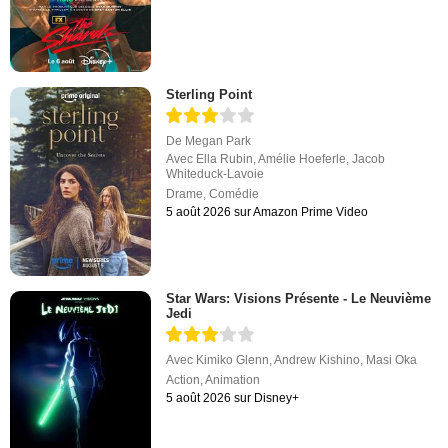
Sterling Point
De
Megan Park
Avec
Ella Rubin
,
Amélie Hoeferle
,
Jacob
Whiteduck-Lavoie
Drame
,
Comédie
5 août 2026 sur Amazon Prime Video
Star Wars: Visions Présente - Le Neuvième
Jedi
Avec
Kimiko Glenn
,
Andrew Kishino
,
Masi Oka
Action
,
Animation
5 août 2026 sur Disney+