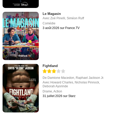
Le Magasin
Avec
Zoé Pinelli
,
Siméon Ruff
Comédie
3 août 2026 sur France.TV
Fightland
De
Damione Macedon
,
Raphael Jackson Jr.
Avec
Howard Charles
,
Nicholas Pinnock
,
Deborah Ayorinde
Drame
,
Action
31 juillet 2026 sur Starz