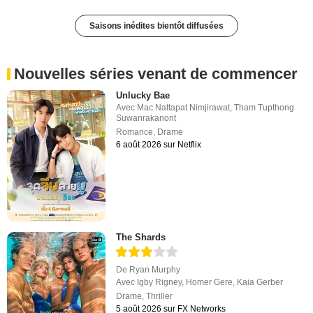
Saisons inédites bientôt diffusées
Nouvelles séries venant de commencer
Unlucky Bae
Avec
Mac Nattapat Nimjirawat
,
Tham Tupthong
Suwanrakanont
Romance
,
Drame
6 août 2026 sur Netflix
The Shards
De
Ryan Murphy
Avec
Igby Rigney
,
Homer Gere
,
Kaia Gerber
Drame
,
Thriller
5 août 2026 sur FX Networks