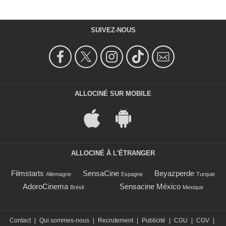
SUIVEZ-NOUS
ALLOCINÉ SUR MOBILE
ALLOCINÉ À L'ÉTRANGER
Filmstarts
SensaCine
Beyazperde
Allemagne
Espagne
Turquie
AdoroCinema
Sensacine México
Brésil
Mexique
Contact
|
Qui sommes-nous
|
Recrutement
|
Publicité
|
CGU
|
CGV
|