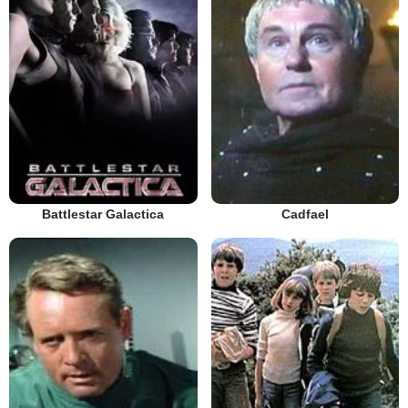
Battlestar Galactica
Cadfael