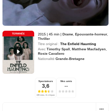
TERMINÉE
2015
|
45 min
|
Drame
,
Epouvante-horreur
,
Thriller
Titre original :
The Enfield Haunting
Avec
Timothy Spall
,
Matthew Macfadyen
,
Rosie Cavaliero
Nationalité
Grande-Bretagne
Spectateurs
Mes amis
3,6
--
188 notes, 11 critiques