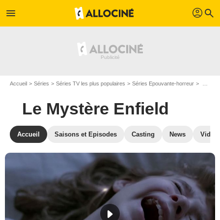
profil
menu
search
Accueil
Séries
Séries TV les plus populaires
Séries Epouvante-horreur
Le Mystère Enfield
Le Mystère Enfield
Accueil
Saisons et Episodes
Casting
News
Vidéo