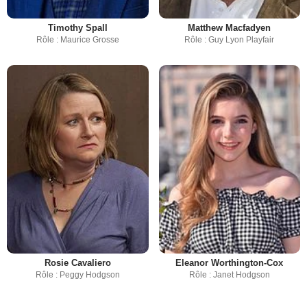
Timothy Spall
Matthew Macfadyen
Rôle : Maurice Grosse
Rôle : Guy Lyon Playfair
Rosie Cavaliero
Eleanor Worthington-Cox
Rôle : Peggy Hodgson
Rôle : Janet Hodgson