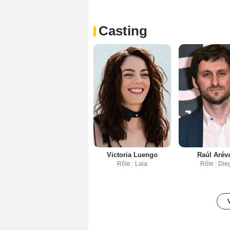
Casting
Victoria Luengo
Raúl Arév
Rôle : Laia
Rôle : Die