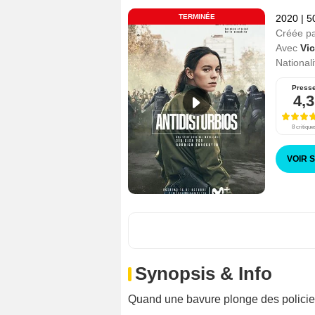
TERMINÉE
2020
|
5
Créée p
Avec
Vi
Nationali
Press
4,3
8 critique
VOIR 
Synopsis & Info
Quand une bavure plonge des policier