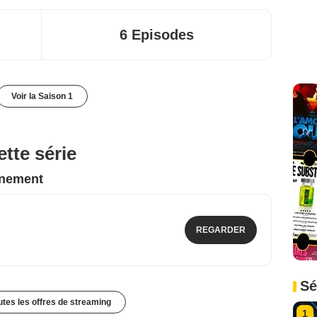
6 Episodes
Voir la Saison 1
tte série
nnement
REGARDER
Sé
outes les offres de streaming
1