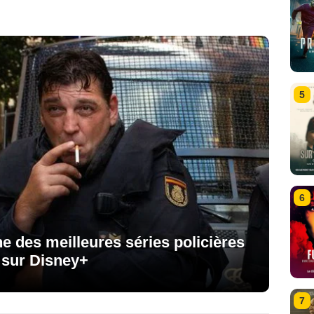
5
6
une des meilleures séries policières
i sur Disney+
7