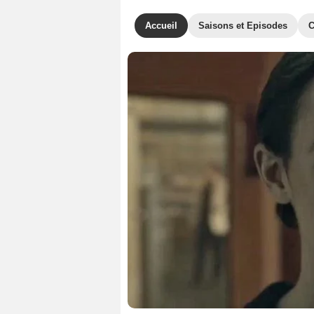
Accueil
Saisons et Episodes
C