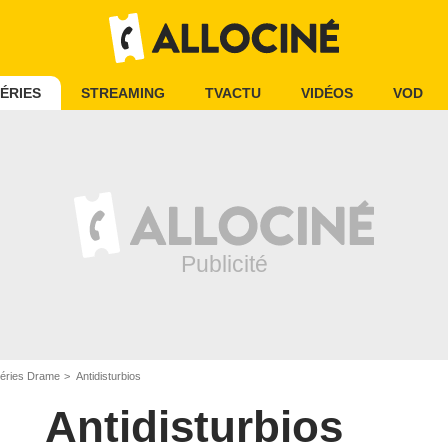
ÉRIES
STREAMING
TVACTU
VIDÉOS
VOD
éries Drame
Antidisturbios
Antidisturbios