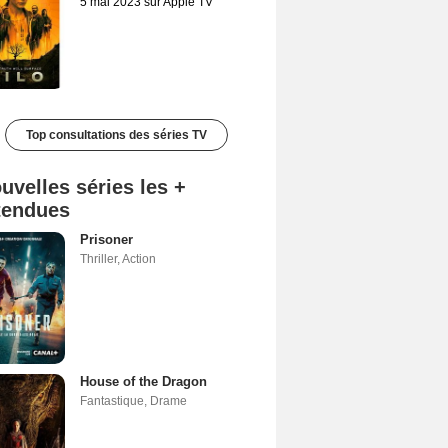
5 mai 2023 sur Apple TV
Top consultations des séries TV
uvelles séries les +
tendues
Prisoner
Thriller
,
Action
House of the Dragon
Fantastique
,
Drame