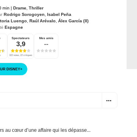
0 min
|
Drame
,
Thriller
ar
Rodrigo Sorogoyen
,
Isabel Peña
ctoria Luengo
,
Raúl Arévalo
,
Álex García (II)
té
Espagne
e
Spectateurs
Mes amis
3,9
--
s
322 notes, 22 critiques
SUR DISNEY
+
s au cœur d’une affaire qui les dépasse...