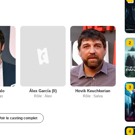
2
3
alo
Álex García (II)
Hovik Keuchkerian
go
Rôle : Álex
Rôle : Salva
Voir le casting complet
4