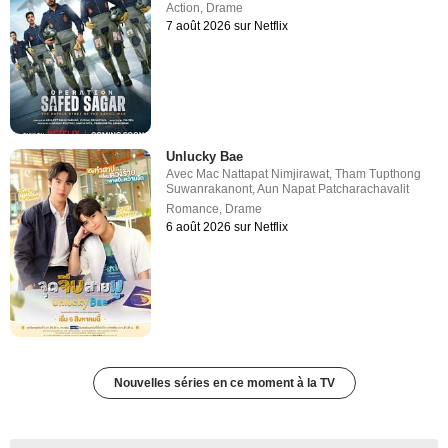
Action
,
Drame
7 août 2026 sur Netflix
Unlucky Bae
Avec
Mac Nattapat Nimjirawat
,
Tham Tupthong
Suwanrakanont
,
Aun Napat Patcharachavalit
Romance
,
Drame
6 août 2026 sur Netflix
Nouvelles séries en ce moment à la TV