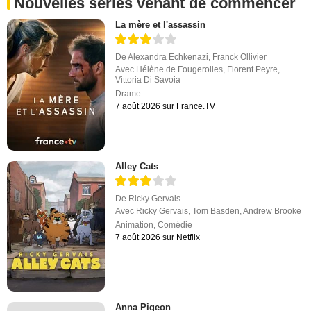
Nouvelles séries venant de commencer
La mère et l'assassin
De
Alexandra Echkenazi
,
Franck Ollivier
Avec
Hélène de Fougerolles
,
Florent Peyre
,
Vittoria Di Savoia
Drame
7 août 2026 sur France.TV
Alley Cats
De
Ricky Gervais
Avec
Ricky Gervais
,
Tom Basden
,
Andrew Brooke
Animation
,
Comédie
7 août 2026 sur Netflix
Anna Pigeon