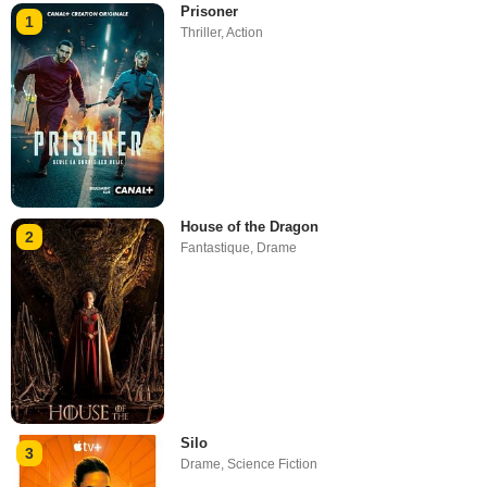
Prisoner
1
Thriller
,
Action
House of the Dragon
2
Fantastique
,
Drame
Silo
3
Drame
,
Science Fiction