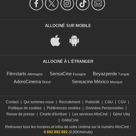
ALLOCINÉ SUR MOBILE
ALLOCINÉ À L'ÉTRANGER
Filmstarts
SensaCine
Beyazperde
Allemagne
Espagne
Turquie
AdoroCinema
Sensacine México
Brésil
Mexique
Contact
|
Qui sommes-nous
|
Recrutement
|
Publicité
|
CGU
|
CGV
|
Politique de cookies
|
Préférences cookies
|
Données Personnelles
|
Revue de presse
|
Charte d'écriture
|
Les services AlloCiné
|
Gérer Utiq
|
©AlloCiné
Retrouvez tous les horaires et infos de votre cinéma sur le numéro AlloCiné :
0 892 892 892
(0,90€/minute)