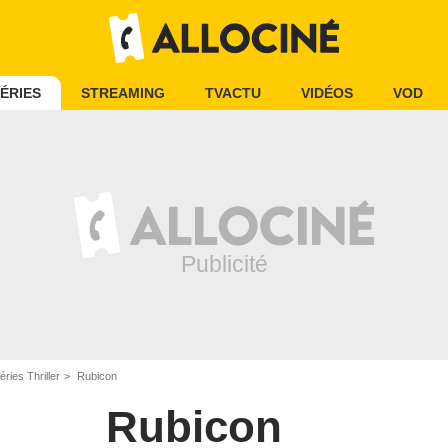
ÉRIES
STREAMING
TVACTU
VIDÉOS
VOD
éries Thriller
Rubicon
Rubicon