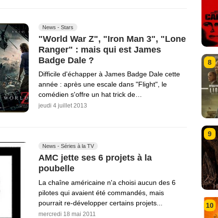
News - Stars
"World War Z", "Iron Man 3", "Lone
Ranger" : mais qui est James
Badge Dale ?
8
Difficile d'échapper à James Badge Dale cette
année : après une escale dans "Flight", le
comédien s'offre un hat trick de…
jeudi 4 juillet 2013
9
News - Séries à la TV
AMC jette ses 6 projets à la
poubelle
La chaîne américaine n'a choisi aucun des 6
pilotes qui avaient été commandés, mais
pourrait re-développer certains projets...
10
mercredi 18 mai 2011