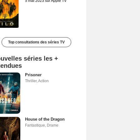
5 mai 2023 sur Apple TV
Top consultations des séries TV
uvelles séries les +
tendues
Prisoner
Thriller
,
Action
House of the Dragon
Fantastique
,
Drame