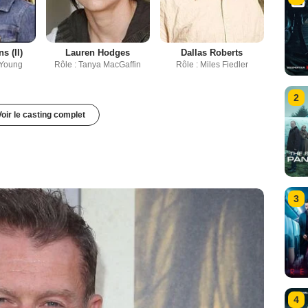
s (II)
Lauren Hodges
Dallas Roberts
 Young
Rôle : Tanya MacGaffin
Rôle : Miles Fiedler
2
Voir le casting complet
3
4