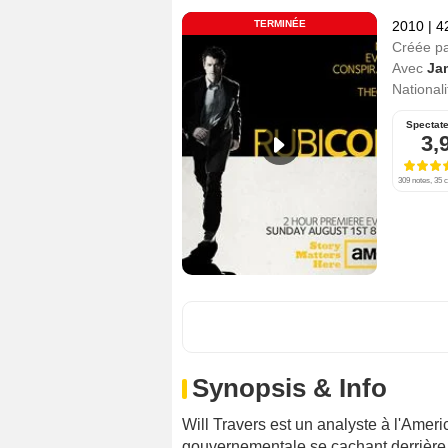
TERMINÉE
2010
|
4
Créée p
Avec
Ja
Nationali
Spectat
3,
309 notes, 35 c
Synopsis & Info
Will Travers est un analyste à l'Ameri
gouvernementale se cachant derrière