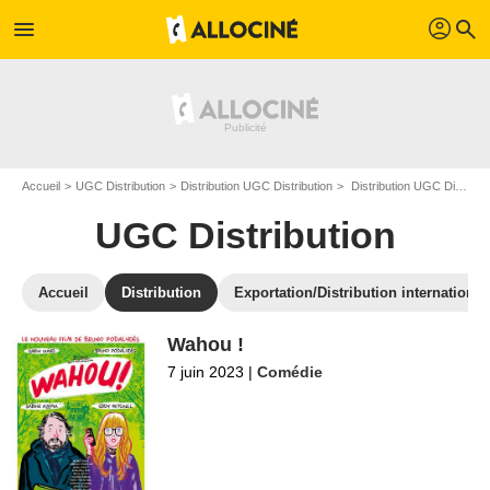
profil
menu
search
Accueil
UGC Distribution
Distribution UGC Distribution
Distribution UGC Distribution - Page 7
UGC Distribution
Accueil
Distribution
Exportation/Distribution international
Wahou !
7 juin 2023
|
Comédie