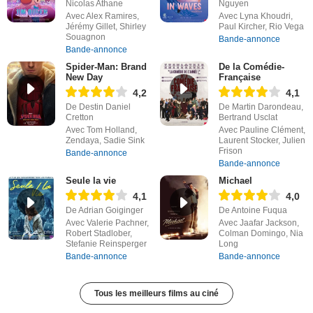
Nicolas Athane
Nguyen
Avec Alex Ramires,
Avec Lyna Khoudri,
Jérémy Gillet, Shirley
Paul Kircher, Rio Vega
Souagnon
Bande-annonce
Bande-annonce
Spider-Man: Brand
De la Comédie-
New Day
Française
4,2
4,1
De Destin Daniel
De Martin Darondeau,
Cretton
Bertrand Usclat
Avec Tom Holland,
Avec Pauline Clément,
Zendaya, Sadie Sink
Laurent Stocker, Julien
Frison
Bande-annonce
Bande-annonce
Seule la vie
Michael
4,1
4,0
De Adrian Goiginger
De Antoine Fuqua
Avec Valerie Pachner,
Avec Jaafar Jackson,
Robert Stadlober,
Colman Domingo, Nia
Stefanie Reinsperger
Long
Bande-annonce
Bande-annonce
Tous les meilleurs films au ciné