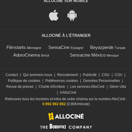
ALLOCINÉ SUR MOBILE
ALLOCINÉ À L'ÉTRANGER
Filmstarts
SensaCine
Beyazperde
Allemagne
Espagne
Turquie
AdoroCinema
Sensacine México
Brésil
Mexique
Contact
|
Qui sommes-nous
|
Recrutement
|
Publicité
|
CGU
|
CGV
|
Politique de cookies
|
Préférences cookies
|
Données Personnelles
|
Revue de presse
|
Charte d'écriture
|
Les services AlloCiné
|
Gérer Utiq
|
©AlloCiné
Retrouvez tous les horaires et infos de votre cinéma sur le numéro AlloCiné :
0 892 892 892
(0,90€/minute)