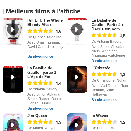
Meilleurs films à l'affiche
Kill Bill: The Whole
La Bataille de
Bloody Affair
Gaulle - Partie 2 :
J’écris ton nom
4,6
4,5
De Quentin Tarantino
De Antonin Baudry
Avec Uma Thurman,
David Carradine, Lucy
Avec Simon Abkarian,
Liu
Niels Schneider,
Anamaria Vartolomei
Bande-annonce
Bande-annonce
La Bataille de
L'Odyssée
Gaulle - partie 1 :
4,3
L'Âge de Fer
De Christopher Nolan
4,4
Avec Matt Damon, Tom
De Antonin Baudry
Holland, Anne
Avec Simon Abkarian,
Hathaway
Simon Russell Beale,
Bande-annonce
Florian Lesieur
Bande-annonce
Jim Queen
In Waves
4,3
4,2
De Marco Nguyen,
De Phuong Mai