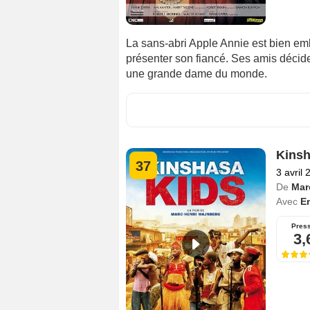
La sans-abri Apple Annie est bien embêt
présenter son fiancé. Ses amis déciden
une grande dame du monde.
Kinsh
37
3 avril 
De
Mar
Avec
E
Pres
3,