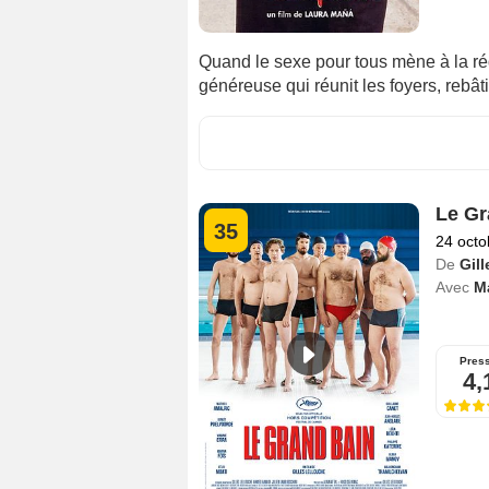
Quand le sexe pour tous mène à la ré
généreuse qui réunit les foyers, rebâtit
Le Gr
35
24 octo
De
Gil
Avec
M
Pres
4,