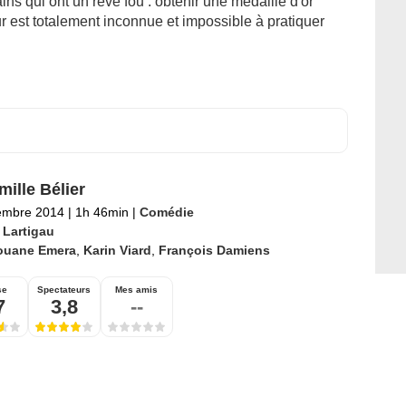
ins qui ont un rêve fou : obtenir une médaille d'or
r est totalement inconnue et impossible à pratiquer
mille Bélier
embre 2014
|
1h 46min
|
Comédie
 Lartigau
ouane Emera
,
Karin Viard
,
François Damiens
se
Spectateurs
Mes amis
7
3,8
--