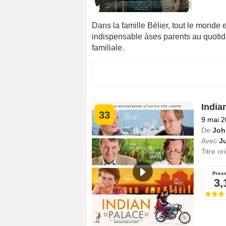
Dans la famille Bélier, tout le monde 
indispensable àses parents au quotidi
familiale.
India
33
9 mai 
De
Joh
Avec
J
Titre or
Pres
3,