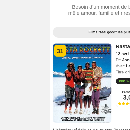
Besoin d’un moment de b
mêle amour, famille et rire
Films "feel good" les plu
Rasta
31
13 avri
De
Jon
Avec
L
Titre or
Dè
Pres
3,