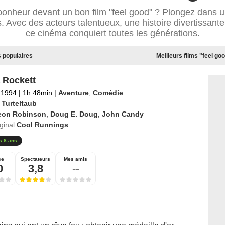
onheur devant un bon film "feel good" ? Plongez dans u
s. Avec des acteurs talentueux, une histoire divertissante
ce cinéma conquiert toutes les générations.
s populaires
Meilleurs films "feel go
 Rockett
l 1994
|
1h 48min
|
Aventure
,
Comédie
 Turteltaub
eon Robinson
,
Doug E. Doug
,
John Candy
iginal
Cool Runnings
s 8 ans
se
Spectateurs
Mes amis
0
3,8
--