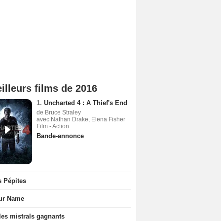
illeurs films de 2016
1.
Uncharted 4 : A Thief's End
de Bruce Straley
avec Nathan Drake, Elena Fisher
Film - Action
Bande-annonce
s Pépites
ur Name
les mistrals gagnants