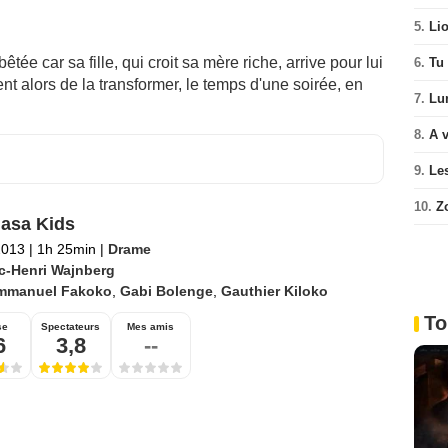
5.
Li
ée car sa fille, qui croit sa mère riche, arrive pour lui
6.
Tu 
t alors de la transformer, le temps d'une soirée, en
7.
Lu
8.
A v
9.
Le
10.
Z
asa Kids
2013
|
1h 25min
|
Drame
c-Henri Wajnberg
mmanuel Fakoko
,
Gabi Bolenge
,
Gauthier Kiloko
To
se
Spectateurs
Mes amis
6
3,8
--