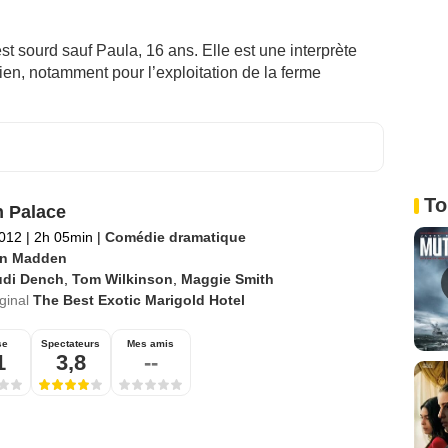
est sourd sauf Paula, 16 ans. Elle est une interprète
en, notamment pour l’exploitation de la ferme
To
n Palace
2012
|
2h 05min
|
Comédie dramatique
n Madden
udi Dench
,
Tom Wilkinson
,
Maggie Smith
iginal
The Best Exotic Marigold Hotel
se
Spectateurs
Mes amis
1
3,8
--