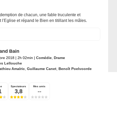
demption de chacun, une fable truculente et
 l'Eglise et répand le Bien en titillant les mâles.
and Bain
bre 2018
|
2h 02min
|
Comédie
,
Drame
les Lellouche
athieu Amalric
,
Guillaume Canet
,
Benoît Poelvoorde
se
Spectateurs
Mes amis
1
3,8
--