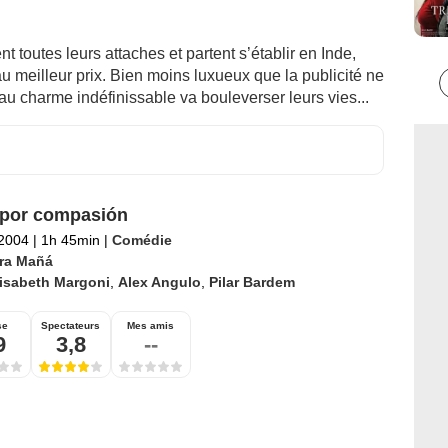
t toutes leurs attaches et partent s’établir en Inde,
au meilleur prix. Bien moins luxueux que la publicité ne
é au charme indéfinissable va bouleverser leurs vies...
por compasión
 2004
|
1h 45min
|
Comédie
ra Mañá
lisabeth Margoni
,
Alex Angulo
,
Pilar Bardem
se
Spectateurs
Mes amis
9
3,8
--