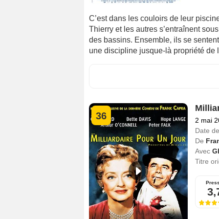
C’est dans les couloirs de leur pisci
Thierry et les autres s’entraînent sous
des bassins. Ensemble, ils se sentent l
une discipline jusque-là propriété de l
Millia
36
2 mai 
Date de
De
Fra
Avec
G
Titre or
Pres
3,