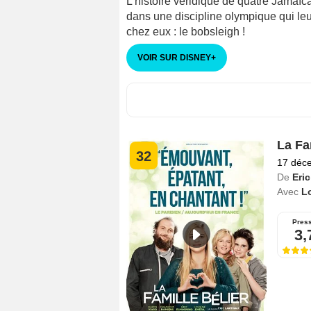
L'histoire véridique de quatre Jamaïca
dans une discipline olympique qui leu
chez eux : le bobsleigh !
VOIR SUR DISNEY
+
La Fa
32
17 déc
De
Eric
Avec
L
Pres
3,