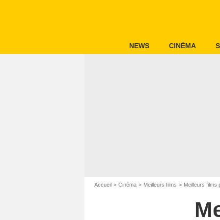
NEWS
CINÉMA
S
Accueil
Cinéma
Meilleurs films
Meilleurs films 
Me