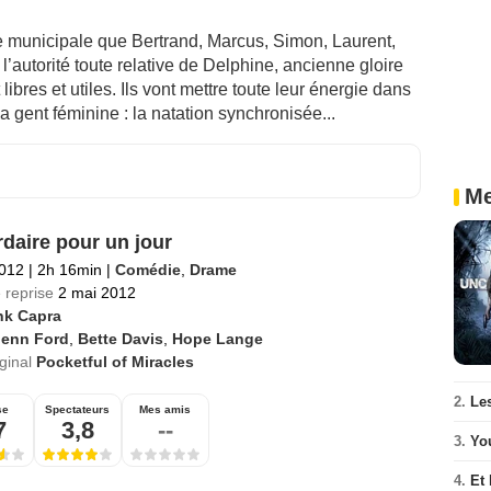
ne municipale que Bertrand, Marcus, Simon, Laurent,
 l’autorité toute relative de Delphine, ancienne gloire
ibres et utiles. Ils vont mettre toute leur énergie dans
a gent féminine : la natation synchronisée...
Me
rdaire pour un jour
2012
|
2h 16min
|
Comédie
,
Drame
 reprise
2 mai 2012
nk Capra
lenn Ford
,
Bette Davis
,
Hope Lange
iginal
Pocketful of Miracles
2.
Le
se
Spectateurs
Mes amis
7
3,8
--
3.
Yo
4.
Et 