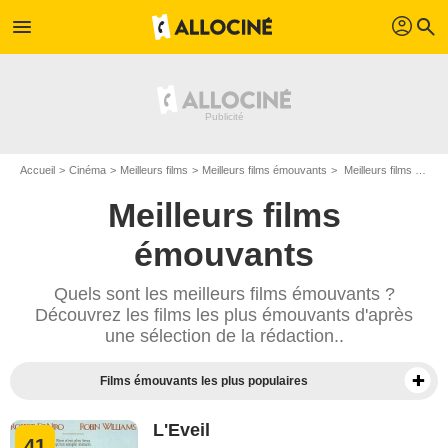
profil
menu
search
Accueil
Cinéma
Meilleurs films
Meilleurs films émouvants
Meilleurs films émouvants - Page 5
Meilleurs films
émouvants
Quels sont les meilleurs films émouvants ?
Découvrez les films les plus émouvants d'après
une sélection de la rédaction..
Films émouvants les plus populaires
L'Eveil
41