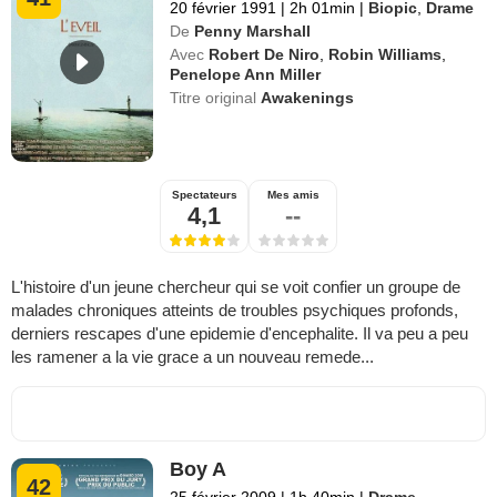
20 février 1991
|
2h 01min
|
Biopic
,
Drame
De
Penny Marshall
Avec
Robert De Niro
,
Robin Williams
,
Penelope Ann Miller
Titre original
Awakenings
Spectateurs
Mes amis
4,1
--
L'histoire d'un jeune chercheur qui se voit confier un groupe de
malades chroniques atteints de troubles psychiques profonds,
derniers rescapes d'une epidemie d'encephalite. Il va peu a peu
les ramener a la vie grace a un nouveau remede...
Boy A
42
25 février 2009
|
1h 40min
|
Drame