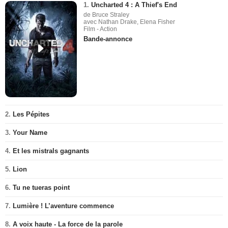
1.
Uncharted 4 : A Thief's End
de Bruce Straley
avec Nathan Drake, Elena Fisher
Film - Action
Bande-annonce
2.
Les Pépites
3.
Your Name
4.
Et les mistrals gagnants
5.
Lion
6.
Tu ne tueras point
7.
Lumière ! L’aventure commence
8.
A voix haute - La force de la parole