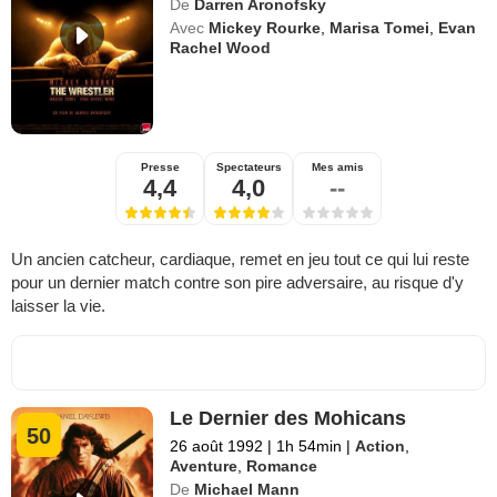
De
Darren Aronofsky
Avec
Mickey Rourke
,
Marisa Tomei
,
Evan
Rachel Wood
Presse
Spectateurs
Mes amis
4,4
4,0
--
Un ancien catcheur, cardiaque, remet en jeu tout ce qui lui reste
pour un dernier match contre son pire adversaire, au risque d'y
laisser la vie.
Le Dernier des Mohicans
50
26 août 1992
|
1h 54min
|
Action
,
Aventure
,
Romance
De
Michael Mann