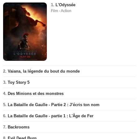
1.
L'Odyssée
Film - Action
2.
Vaiana, la légende du bout du monde
3.
Toy Story 5
4.
Des Minions et des monstres
5.
La Bataille de Gaulle - Partie 2 : J’écris ton nom
6.
La Bataille de Gaulle - partie 1 : L'Âge de Fer
7.
Backrooms
8.
Evil Dead Burn