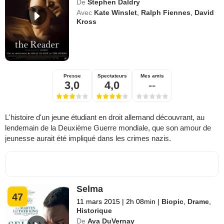
De
Stephen Daldry
Avec
Kate Winslet
,
Ralph Fiennes
,
David
Kross
Presse
Spectateurs
Mes amis
3,0
4,0
--
L'histoire d'un jeune étudiant en droit allemand découvrant, au
lendemain de la Deuxième Guerre mondiale, que son amour de
jeunesse aurait été impliqué dans les crimes nazis.
Selma
47
11 mars 2015
|
2h 08min
|
Biopic
,
Drame
,
Historique
De
Ava DuVernay