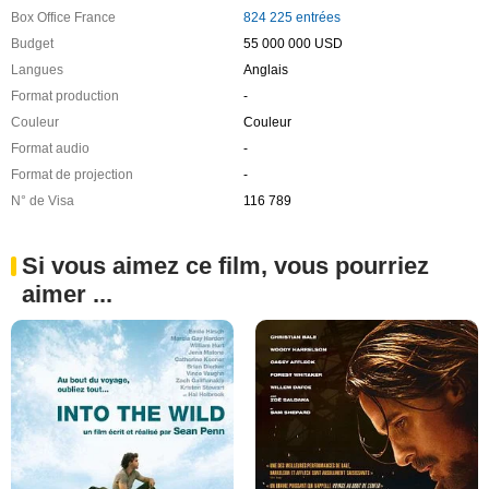
Box Office France
824 225 entrées
Budget
55 000 000 USD
Langues
Anglais
Format production
-
Couleur
Couleur
Format audio
-
Format de projection
-
N° de Visa
116 789
Si vous aimez ce film, vous pourriez
aimer ...