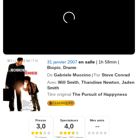
31 janvier 2007
en salle
|
1h 58min
|
Biopic
,
Drame
De
Gabriele Muccino
Par
Steve Conrad
|
Avec
Will Smith
,
Thandiwe Newton
,
Jaden
Smith
Titre original
The Pursuit of Happyness
Presse
Spectateurs
Mes amis
3,0
4,0
--
21 critiques
27887 notes, 1007 critiques