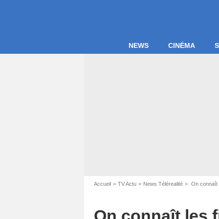
NEWS
CINÉMA
S
Accueil
TV Actu
News Télérealité
On connaît l
On connaît les f