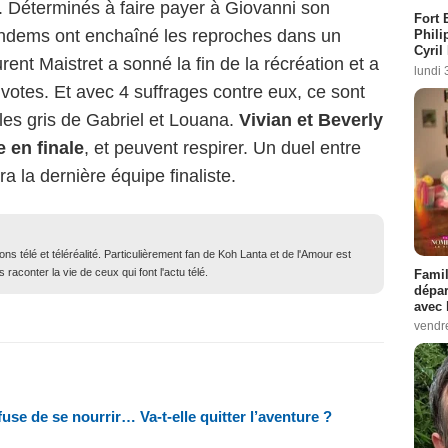
e. Déterminés à faire payer à Giovanni son
Fort 
tandems ont enchaîné les reproches dans un
Phili
Cyril
nt Maistret a sonné la fin de la récréation et a
lundi 
 votes. Et avec 4 suffrages contre eux, ce sont
 les gris de Gabriel et Louana.
Vivian et Beverly
 en finale
, et peuvent respirer. Un duel entre
a la dernière équipe finaliste.
ons télé et téléréalité. Particulièrement fan de Koh Lanta et de l'Amour est
 raconter la vie de ceux qui font l'actu télé.
Famil
dépar
avec 
vendre
use de se nourrir… Va-t-elle quitter l’aventure ?