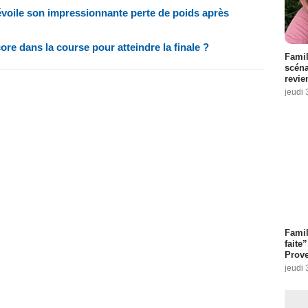
évoile son impressionnante perte de poids après
ore dans la course pour atteindre la finale ?
Famil
scéna
revie
jeudi 
Fami
faite
Prove
jeudi 