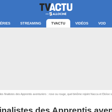
ÉRIES
STREAMING
TVACTU
VIDÉOS
VOD
es finalistes des Apprentis aventuriers : rose ou rouge, quel binôme rejoint Nacca et Eloïse
Capture d'écran W9
inalistes des Apprentis aven