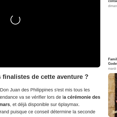
conse
diman
Famil
Godet
mardi
finalistes de cette aventure ?
 Don Juan des Philippines s'est mis tous les
endance va se vérifier lors de l
a cérémonie des
 mars
, et déjà disponible sur 6playmax.
grand puisque ce conseil détermine la seconde