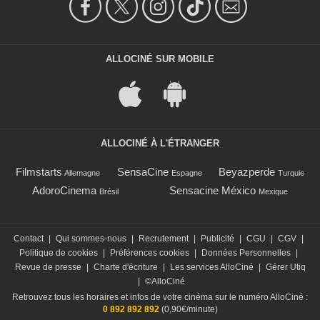
ALLOCINÉ SUR MOBILE
ALLOCINÉ À L'ÉTRANGER
Filmstarts
SensaCine
Beyazperde
Allemagne
Espagne
Turquie
AdoroCinema
Sensacine México
Brésil
Mexique
Contact
|
Qui sommes-nous
|
Recrutement
|
Publicité
|
CGU
|
CGV
|
Politique de cookies
|
Préférences cookies
|
Données Personnelles
|
Revue de presse
|
Charte d'écriture
|
Les services AlloCiné
|
Gérer Utiq
|
©AlloCiné
Retrouvez tous les horaires et infos de votre cinéma sur le numéro AlloCiné :
0 892 892 892
(0,90€/minute)