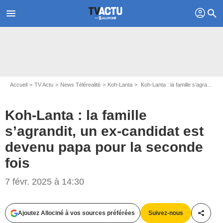
profil
menu
search
Accueil
TV Actu
News Télérealité
Koh-Lanta
Koh-Lanta : la famille s’agrandit, un ex-candidat est devenu papa pour la seconde fois
Koh-Lanta : la famille
s’agrandit, un ex-candidat est
devenu papa pour la seconde
fois
7 févr. 2025 à 14:30
Capture d'écran Koh-Lanta / TF1
Ajoutez Allociné à vos sources préférées
Suivez-nous
Partag