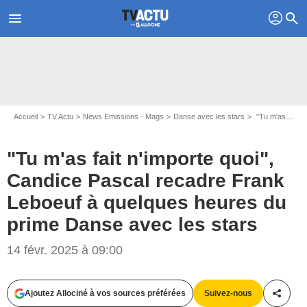
profil
menu
search
Accueil
TV Actu
News Emissions - Mags
Danse avec les stars
"Tu m'as fait n'importe quoi", Candice Pascal recadre Frank Leboeuf à quelques heures du prime Danse avec les stars
"Tu m'as fait n'importe quoi",
Candice Pascal recadre Frank
Leboeuf à quelques heures du
prime Danse avec les stars
14 févr. 2025 à 09:00
© Capture d'écran TF1+
Ajoutez Allociné à vos sources préférées
Suivez-nous
Partag