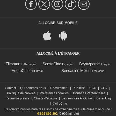
ALLOCINÉ SUR MOBILE
ALLOCINÉ À L'ÉTRANGER
Filmstarts
SensaCine
Beyazperde
Allemagne
Espagne
Turquie
AdoroCinema
Sensacine México
Brésil
Mexique
Contact
|
Qui sommes-nous
|
Recrutement
|
Publicité
|
CGU
|
CGV
|
Politique de cookies
|
Préférences cookies
|
Données Personnelles
|
Revue de presse
|
Charte d'écriture
|
Les services AlloCiné
|
Gérer Utiq
|
©AlloCiné
Retrouvez tous les horaires et infos de votre cinéma sur le numéro AlloCiné :
0 892 892 892
(0,90€/minute)