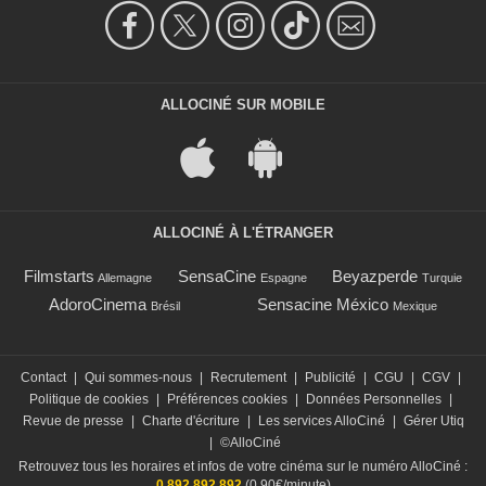
ALLOCINÉ SUR MOBILE
ALLOCINÉ À L'ÉTRANGER
Filmstarts
SensaCine
Beyazperde
Allemagne
Espagne
Turquie
AdoroCinema
Sensacine México
Brésil
Mexique
Contact
|
Qui sommes-nous
|
Recrutement
|
Publicité
|
CGU
|
CGV
|
Politique de cookies
|
Préférences cookies
|
Données Personnelles
|
Revue de presse
|
Charte d'écriture
|
Les services AlloCiné
|
Gérer Utiq
|
©AlloCiné
Retrouvez tous les horaires et infos de votre cinéma sur le numéro AlloCiné :
0 892 892 892
(0,90€/minute)