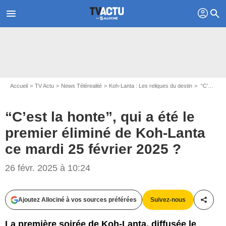
profil
menu
search
Accueil
TV Actu
News Télérealité
Koh-Lanta : Les reliques du destin
“C’est la honte”, qui a été le premier éliminé de Koh-Lanta ce mardi 25 février 2025 ?
“C’est la honte”, qui a été le
premier éliminé de Koh-Lanta
ce mardi 25 février 2025 ?
26 févr. 2025 à 10:24
Capture d'écran Koh-Lanta / TF1
Ajoutez Allociné à vos sources préférées
Suivez-nous
Partag
La première soirée de Koh-Lanta, diffusée le