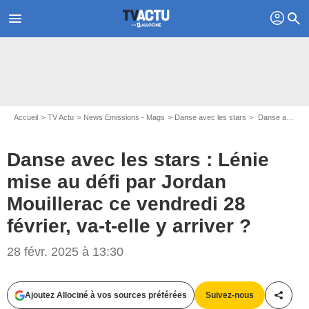
profil
menu
search
Accueil
TV Actu
News Emissions - Mags
Danse avec les stars
Danse avec les stars : Lénie mise au défi par Jordan Mouillerac ce vendredi 28 février, va-t-elle y arriver ?
Danse avec les stars : Lénie
mise au défi par Jordan
Mouillerac ce vendredi 28
février, va-t-elle y arriver ?
28 févr. 2025 à 13:30
Capture d'écran Danse avec les stars / TF1
Ajoutez Allociné à vos sources préférées
Suivez-nous
Partag