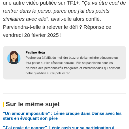
une autre vidéo publiée sur TF1+
. "
Ça va être cool de
rentrer dans le perso, parce que j’ai des points
similaires avec elle
", avait-elle alors confié.
Parviendra-t-elle à relever le défi ? Réponse ce
vendredi 28 février 2025 !
Pauline Hétu
Pauline est à l'affût du moindre buzz et de la moindre séquence qui
fera parler sur les réseaux sociaux. Elle se passionne pour les
histoires des personnalités françaises et internationales qui animent
notre quotidien sur le petit écran.
Sur le même sujet
"Un amour impossible" : Lénie craque dans Danse avec les
stars en évoquant son père
"J’ai envie de gagner", Lénie cash sur sa participation à