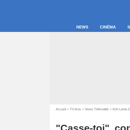
NEWS
CINÉMA
S
Accueil
TV Actu
News Télérealité
Koh-Lanta 20
Captu
"Casse-toi", con