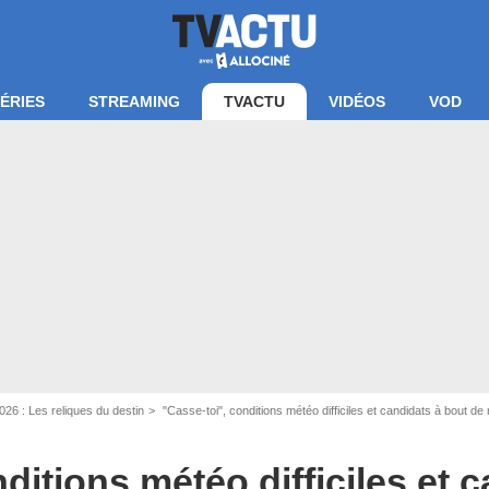
ÉRIES
STREAMING
TVACTU
VIDÉOS
VOD
26 : Les reliques du destin
"Casse-toi", conditions météo difficiles et candidats à bout de nerfs
re d'écran Koh-Lanta / TF1
ditions météo difficiles et 