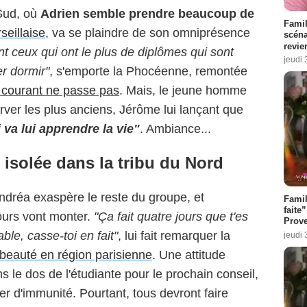
Sud, où
Adrien semble prendre beaucoup de
Famil
seillaise
, va se plaindre de son omniprésence
scéna
revie
nt ceux qui ont le plus de diplômes qui sont
jeudi 
r dormir"
, s'emporte la Phocéenne, remontée
e courant ne passe pas
. Mais, le jeune homme
er les plus anciens, Jérôme lui lançant que
 va lui apprendre la vie"
. Ambiance...
 isolée dans la tribu du Nord
Andréa exaspère le reste du groupe, et
Fami
faite
ours vont monter.
"Ça fait quatre jours que t'es
Prove
ble, casse-toi en fait"
, lui fait remarquer la
jeudi 
 beauté en région parisienne
. Une attitude
s le dos de l'étudiante pour le prochain conseil,
er d'immunité. Pourtant, tous devront faire