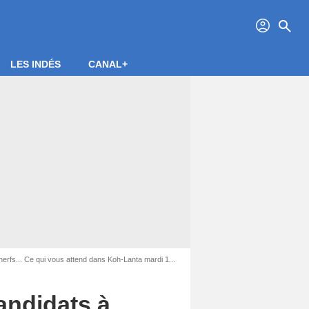
profil
search
LES INDÉS
CANAL+
... Ce qui vous attend dans Koh-Lanta mardi 11 mars 2025
candidats à