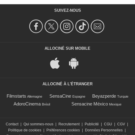
SUIVEZ-NOUS
ALLOCINÉ SUR MOBILE
ALLOCINÉ À L'ÉTRANGER
Filmstarts
SensaCine
Beyazperde
Allemagne
Espagne
Turquie
AdoroCinema
Sensacine México
Brésil
Mexique
Contact
|
Qui sommes-nous
|
Recrutement
|
Publicité
|
CGU
|
CGV
|
Politique de cookies
|
Préférences cookies
|
Données Personnelles
|