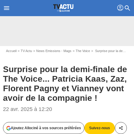
profil
menu
search
Accueil
TV Actu
News Emissions - Mags
The Voice
Surprise pour la demi-finale de The Voice... Patricia Kaas, Zaz, Florent Pagny et Vianney vont avoir de la compagnie !
Surprise pour la demi-finale de
The Voice... Patricia Kaas, Zaz,
Florent Pagny et Vianney vont
avoir de la compagnie !
Capture d'écran The Voice / TF1
22 avr. 2025 à 12:20
Ajoutez Allociné à vos sources préférées
Suivez-nous
Partag