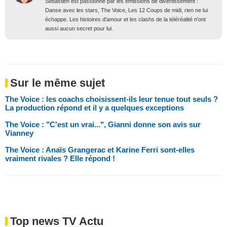
Sébastien est passionné par les émissions de divertissement :
Danse avec les stars, The Voice, Les 12 Coups de midi, rien ne lui
échappe. Les histoires d'amour et les clashs de la téléréalité n'ont
aussi aucun secret pour lui.
Sur le même sujet
The Voice : les coachs choisissent-ils leur tenue tout seuls ?
La production répond et il y a quelques exceptions
The Voice : "C'est un vrai...", Gianni donne son avis sur
Vianney
The Voice : Anaïs Grangerac et Karine Ferri sont-elles
vraiment rivales ? Elle répond !
Top news TV Actu