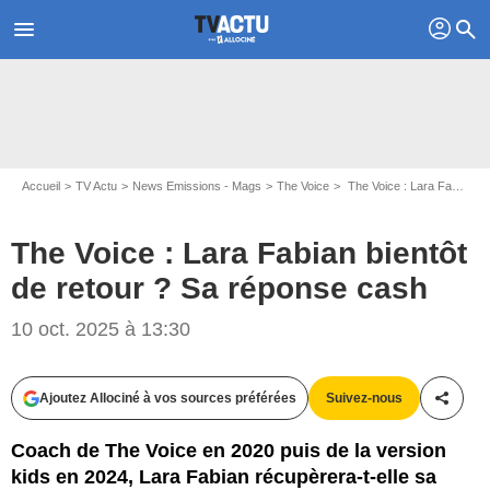
profil
menu
search
Accueil
TV Actu
News Emissions - Mags
The Voice
The Voice : Lara Fabian bientôt de retour ? Sa réponse cash
The Voice : Lara Fabian bientôt
de retour ? Sa réponse cash
10 oct. 2025 à 13:30
Ajoutez Allociné à vos sources préférées
Suivez-nous
Partag
Coach de The Voice en 2020 puis de la version
kids en 2024, Lara Fabian récupèrera-t-elle sa