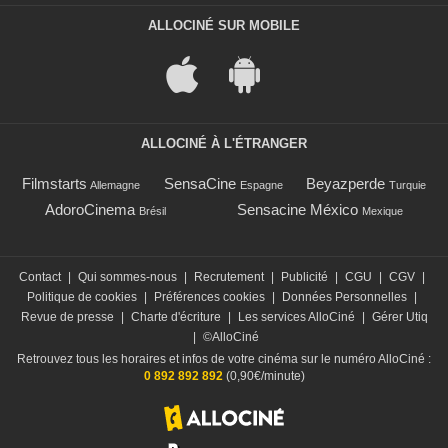
ALLOCINÉ SUR MOBILE
ALLOCINÉ À L'ÉTRANGER
Filmstarts
SensaCine
Beyazperde
Allemagne
Espagne
Turquie
AdoroCinema
Sensacine México
Brésil
Mexique
Contact
|
Qui sommes-nous
|
Recrutement
|
Publicité
|
CGU
|
CGV
|
Politique de cookies
|
Préférences cookies
|
Données Personnelles
|
Revue de presse
|
Charte d'écriture
|
Les services AlloCiné
|
Gérer Utiq
|
©AlloCiné
Retrouvez tous les horaires et infos de votre cinéma sur le numéro AlloCiné :
0 892 892 892
(0,90€/minute)