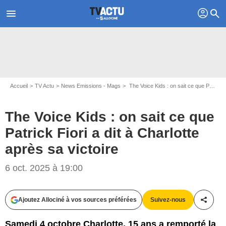
profil
menu
search
Accueil
TV Actu
News Emissions - Mags
The Voice Kids : on sait ce que Patrick Fiori a dit à Charlotte après sa victoire
The Voice Kids : on sait ce que
Patrick Fiori a dit à Charlotte
après sa victoire
6 oct. 2025 à 19:00
Ajoutez Allociné à vos sources préférées
Suivez-nous
Partag
Samedi 4 octobre Charlotte, 15 ans a remporté la