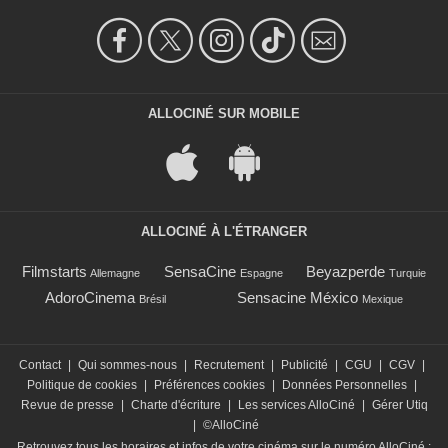
ALLOCINÉ SUR MOBILE
ALLOCINÉ À L'ÉTRANGER
Filmstarts
SensaCine
Beyazperde
Allemagne
Espagne
Turquie
AdoroCinema
Sensacine México
Brésil
Mexique
Contact
|
Qui sommes-nous
|
Recrutement
|
Publicité
|
CGU
|
CGV
|
Politique de cookies
|
Préférences cookies
|
Données Personnelles
|
Revue de presse
|
Charte d'écriture
|
Les services AlloCiné
|
Gérer Utiq
|
©AlloCiné
Retrouvez tous les horaires et infos de votre cinéma sur le numéro AlloCiné :