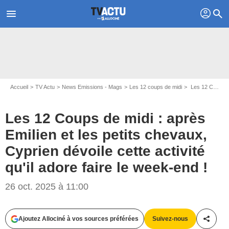
profil
menu
search
Accueil
TV Actu
News Emissions - Mags
Les 12 coups de midi
Les 12 Coups de midi : après Emilien et les petits chevaux, Cyprien dévoile cette activité qu'il adore faire le week-end !
Les 12 Coups de midi : après
Emilien et les petits chevaux,
Cyprien dévoile cette activité
qu'il adore faire le week-end !
26 oct. 2025 à 11:00
Ajoutez Allociné à vos sources préférées
Suivez-nous
Partag