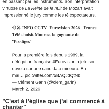
en passant par les instruments. Son interprétation
virtuose de
La Reine de la nuit
de Mozart avait
impressionné le jury comme les téléspectateurs.
🔴🎤 𝐈𝐍𝐅𝐎 𝐂𝐆𝐓𝐕. 𝐄𝐮𝐫𝐨𝐯𝐢𝐬𝐢𝐨𝐧 𝟐𝟎𝟐𝟔 : 𝐅𝐫𝐚𝐧𝐜𝐞
𝐓𝐞́𝐥𝐞́ 𝐜𝐡𝐨𝐢𝐬𝐢𝐭 𝐌𝐨𝐧𝐫𝐨𝐞, 𝐥𝐚 𝐠𝐚𝐠𝐧𝐚𝐧𝐭𝐞 𝐝𝐞
"𝐏𝐫𝐨𝐝𝐢𝐠𝐞𝐬"
Pour la première fois depuis 1989, la
délégation française
#Eurovision
a jeté son
dévolu sur une candidate mineure. En
mai…
pic.twitter.com/5BAQJdQtNb
— Clément Garin (@clem_garin)
March 2, 2026
"C’est à l’église que j’ai commencé à
chanter"