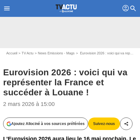
profil
menu
search
Accueil
TV Actu
News Emissions - Mags
Eurovision 2026 : voici qui va représenter la France et succéder à Louane !
Eurovision 2026 : voici qui va
représenter la France et
succéder à Louane !
2 mars 2026 à 15:00
Ajoutez Allociné à vos sources préférées
Suivez-nous
Partag
L’Eurovision 2026 aura lieu le 16 mai prochain. Le