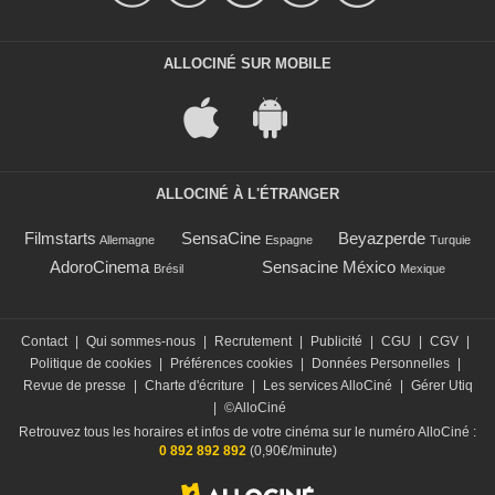
ALLOCINÉ SUR MOBILE
ALLOCINÉ À L'ÉTRANGER
Filmstarts
SensaCine
Beyazperde
Allemagne
Espagne
Turquie
AdoroCinema
Sensacine México
Brésil
Mexique
Contact
|
Qui sommes-nous
|
Recrutement
|
Publicité
|
CGU
|
CGV
|
Politique de cookies
|
Préférences cookies
|
Données Personnelles
|
Revue de presse
|
Charte d'écriture
|
Les services AlloCiné
|
Gérer Utiq
|
©AlloCiné
Retrouvez tous les horaires et infos de votre cinéma sur le numéro AlloCiné :
0 892 892 892
(0,90€/minute)