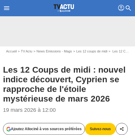
profil
menu
search
Accueil
TV Actu
News Emissions - Mags
Les 12 coups de midi
Les 12 Coups de midi : nouvel indice découvert, Cyprien se rapproche de l'étoile mystérieuse de mars 2026
Les 12 Coups de midi : nouvel
indice découvert, Cyprien se
rapproche de l'étoile
mystérieuse de mars 2026
19 mars 2026 à 12:00
Ajoutez Allociné à vos sources préférées
Suivez-nous
Partag