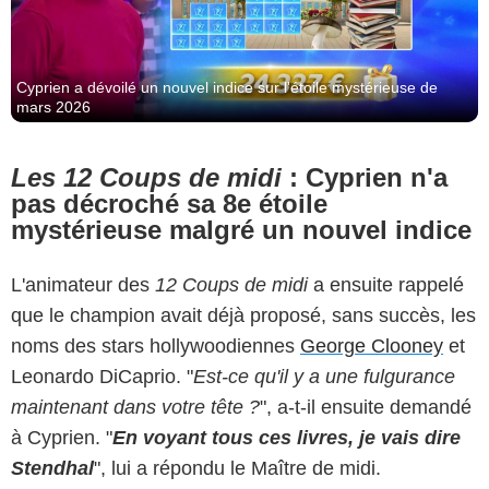
Cyprien a dévoilé un nouvel indice sur l'étoile mystérieuse de
mars 2026
Les 12 Coups de midi
: Cyprien n'a
pas décroché sa 8e étoile
mystérieuse malgré un nouvel indice
L'animateur des
12 Coups de midi
a ensuite rappelé
que le champion avait déjà proposé, sans succès, les
noms des stars hollywoodiennes
George Clooney
et
Leonardo DiCaprio. "
Est-ce qu'il y a une fulgurance
maintenant dans votre tête ?
", a-t-il ensuite demandé
à Cyprien. "
En voyant tous ces livres, je vais dire
Stendhal
", lui a répondu le Maître de midi.