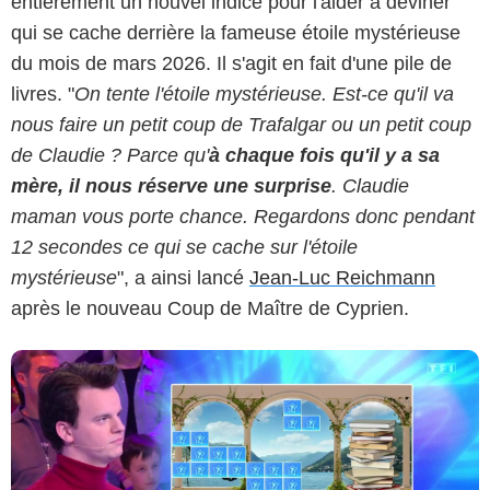
entièrement un nouvel indice pour l'aider à deviner
qui se cache derrière la fameuse étoile mystérieuse
du mois de mars 2026. Il s'agit en fait d'une pile de
livres. "
On tente l'étoile mystérieuse. Est-ce qu'il va
Capture d'écran Les 12 Coups de midi / TF1
nous faire un petit coup de Trafalgar ou un petit coup
de Claudie ? Parce qu'
à chaque fois qu'il y a sa
mère, il nous réserve une surprise
. Claudie
maman vous porte chance. Regardons donc pendant
12 secondes ce qui se cache sur l'étoile
mystérieuse
", a ainsi lancé
Jean-Luc Reichmann
après le nouveau Coup de Maître de Cyprien.