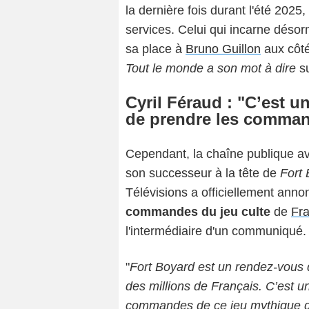
la dernière fois durant l'été 202
services. Celui qui incarne déso
sa place à
Bruno Guillon
aux côté
Tout le monde a son mot à dire
s
Cyril Féraud : "C’est 
de prendre les comman
Cependant, la chaîne publique av
son successeur à la tête de
Fort
Télévisions a officiellement ann
commandes du jeu culte
de
Fr
l'intermédiaire d'un communiqué.
"
Fort Boyard est un rendez-vous q
des millions de Français. C’est 
commandes de ce jeu mythique q