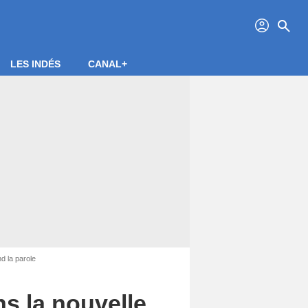
profil
search
LES INDÉS
CANAL+
d la parole
s la nouvelle