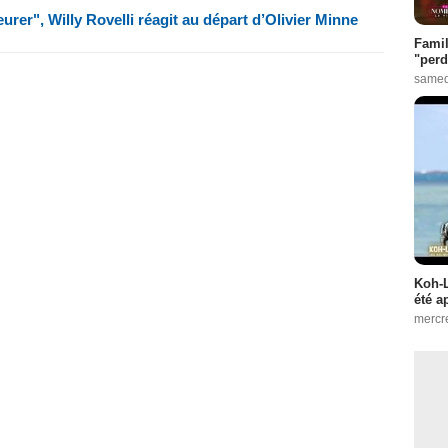
eurer", Willy Rovelli réagit au départ d’Olivier Minne
Famil
"perd
samed
Koh-L
été a
mercr