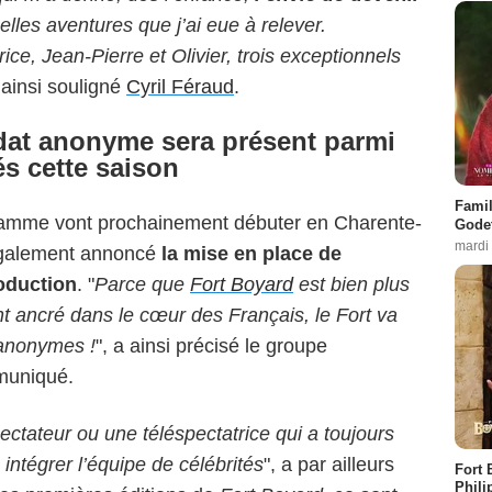
elles aventures que j’ai eue à relever.
ce, Jean-Pierre et Olivier, trois exceptionnels
a ainsi souligné
Cyril Féraud
.
dat anonyme sera présent parmi
és cette saison
Famil
ramme vont prochainement débuter en Charente-
Godet
mardi
 également annoncé
la mise en place de
oduction
. "
Parce que
Fort Boyard
est bien plus
nt ancré dans le cœur des Français, le Fort va
 anonymes !
", a ainsi précisé le groupe
muniqué.
ctateur ou une téléspectatrice qui a toujours
 intégrer l’équipe de célébrités
", a par ailleurs
Fort 
Phili