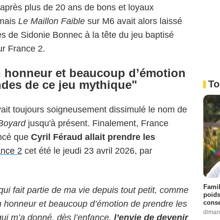
5, après plus de 20 ans de bons et loyaux
rmais
Le Maillon Faible
sur M6 avait alors laissé
s de Sidonie Bonnec à la tête du jeu baptisé
ur France 2.
un honneur et beaucoup d’émotion
des de ce jeu mythique"
To
ait toujours soigneusement dissimulé le nom de
 Boyard
jusqu'à présent. Finalement, France
oncé que
Cyril Féraud allait prendre les
ance 2
cet été le jeudi 23 avril 2026, par
Famil
ui fait partie de ma vie depuis tout petit, comme
poids
conse
un honneur et beaucoup d’émotion de prendre les
diman
ui m’a donné, dès l’enfance,
l’envie de devenir