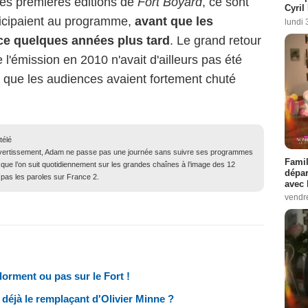
des premières éditions de
Fort Boyard
, ce sont
Cyril
icipaient au programme,
avant que les
lundi 
ace quelques années plus tard
. Le grand retour
'émission en 2010 n'avait d'ailleurs pas été
 que les audiences avaient fortement chuté
télé
ivertissement, Adam ne passe pas une journée sans suivre ses programmes
Famil
 que l’on suit quotidiennement sur les grandes chaînes à l’image des 12
dépar
 pas les paroles sur France 2.
avec 
vendre
dorment ou pas sur le Fort !
 déjà le remplaçant d'Olivier Minne ?