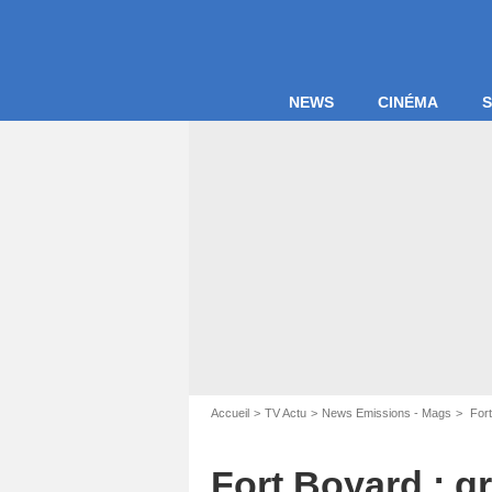
NEWS
CINÉMA
S
Accueil
TV Actu
News Emissions - Mags
Fort
Fort Boyard : g